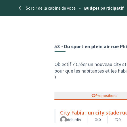
Sortir de la cabine de vote
-
Budget participatif
53 - Du sport en plein air rue Phi
Objectif ? Créer un nouveau city s
pour que les habitantes et les habi
!
Propositions
City Fabia : un city stade ru
dehedin
0
0