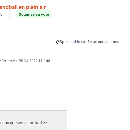
andball en plein air
0
Soumise au vote
Sports et loisirs
8e arrondissement
Filtrer les résultats de la catégorie : Spor
Filtrer les résultats pou
éférence : -PROJ-2022-11-146
r ceux que vous souhaitez