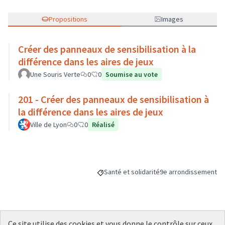
Propositions
Images
Créer des panneaux de sensibilisation à la
différence dans les aires de jeux
Une Souris Verte
0
0
Soumise au vote
201 - Créer des panneaux de sensibilisation à
la différence dans les aires de jeux
Ville de Lyon
0
0
Réalisé
Santé et solidarité
9e arrondissement
Filtrer les résultats de la catégorie : San
Filtrer les résultats p
Ce site utilise des cookies et vous donne le contrôle sur ceux