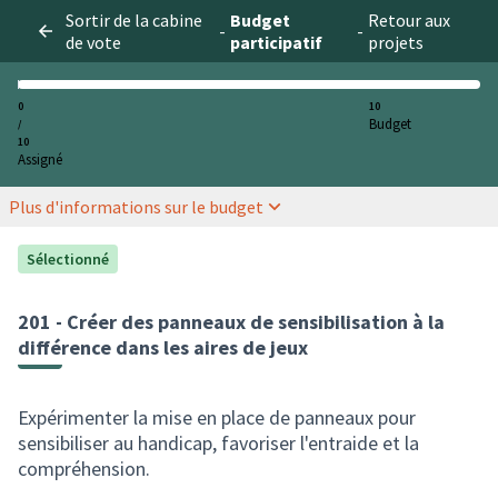
Sortir de la cabine
Budget
Retour aux
-
-
de vote
participatif
projets
0
10
Budget
/
10
Assigné
Plus d'informations sur le budget
Sélectionné
201 - Créer des panneaux de sensibilisation à la
différence dans les aires de jeux
Expérimenter la mise en place de panneaux pour
sensibiliser au handicap, favoriser l'entraide et la
compréhension.