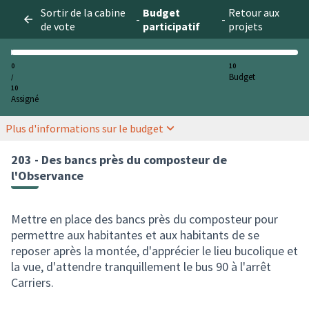
Sortir de la cabine
Budget
Retour aux
-
-
de vote
participatif
projets
0
10
Budget
/
10
Assigné
Plus d'informations sur le budget
203 - Des bancs près du composteur de
l'Observance
Mettre en place des bancs près du composteur pour
permettre aux habitantes et aux habitants de se
reposer après la montée, d'apprécier le lieu bucolique et
la vue, d'attendre tranquillement le bus 90 à l'arrêt
Carriers.