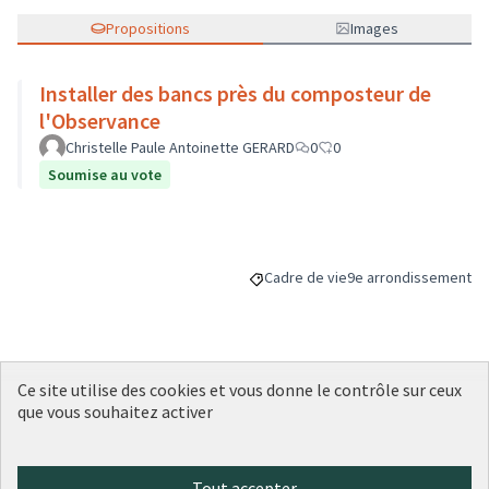
Propositions
Images
Installer des bancs près du composteur de
l'Observance
Christelle Paule Antoinette GERARD
0
0
Soumise au vote
Cadre de vie
9e arrondissement
Filtrer les résultats de la catégori
Filtrer les résultats p
Ce site utilise des cookies et vous donne le contrôle sur ceux
Budget
que vous souhaitez activer
15 000 €
Tout accepter