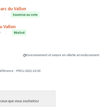
parc du Vallon
Soumise au vote
du Vallon
0
Réalisé
Environnement et nature en ville
9e arrondissement
Filtrer les résultats de la catégorie : Environnement et na
Filtrer les résultats pou
éférence : -PROJ-2022-10-30
r ceux que vous souhaitez