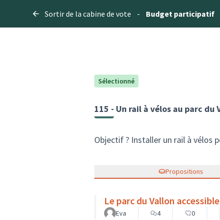
Sortir de la cabine de vote
-
Budget participatif
Sélectionné
115 - Un rail à vélos au parc du 
Objectif ? Installer un rail à vélos
Propositions
Le parc du Vallon accessible 
Eva
4
0