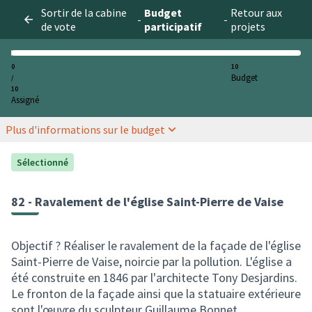
Sortir de la cabine
Budget
Retour aux
-
-
de vote
participatif
projets
0
10
Budget
/
10
Assigné
Plus d'informations sur le budget
Sélectionné
82 - Ravalement de l'église Saint-Pierre de Vaise
Objectif ? Réaliser le ravalement de la façade de l'église
Saint-Pierre de Vaise, noircie par la pollution. L'église a
été construite en 1846 par l'architecte Tony Desjardins.
Le fronton de la façade ainsi que la statuaire extérieure
sont l'œuvre du sculpteur Guillaume Bonnet.