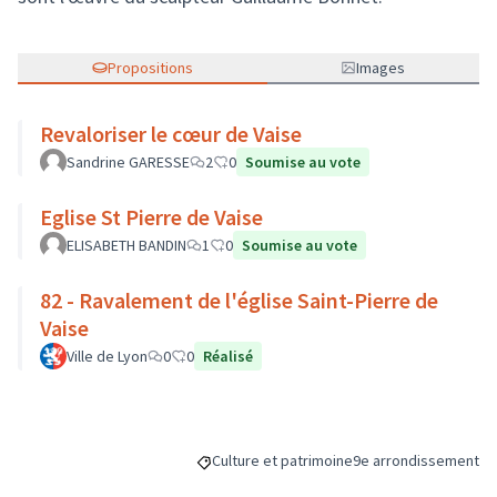
Propositions
Images
Revaloriser le cœur de Vaise
Sandrine GARESSE
2
0
Soumise au vote
Eglise St Pierre de Vaise
ELISABETH BANDIN
1
0
Soumise au vote
82 - Ravalement de l'église Saint-Pierre de
Vaise
Ville de Lyon
0
0
Réalisé
Culture et patrimoine
9e arrondissement
Filtrer les résultats de la catégorie : Cultu
Filtrer les résultats p