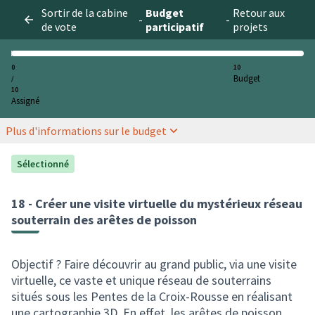
Sortir de la cabine
Budget
Retour aux
-
-
de vote
participatif
projets
0
10
Budget
/
10
Assigné
Plus d'informations sur le budget
Sélectionné
18 - Créer une visite virtuelle du mystérieux réseau
souterrain des arêtes de poisson
Objectif ? Faire découvrir au grand public, via une visite
virtuelle, ce vaste et unique réseau de souterrains
situés sous les Pentes de la Croix-Rousse en réalisant
une cartographie 3D. En effet, les arêtes de poisson,