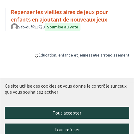
Repenser les vieilles aires de jeux pour
enfants en ajoutant de nouveaux jeux
Sab-duf
1
0
Soumise au vote
Éducation, enfance et jeunesse
8e arrondissement
Filtrer les résultats de la catégorie : Éducation, enfa
Filtrer les résultats p
Ce site utilise des cookies et vous donne le contrôle sur ceux
Budget
que vous souhaitez activer
100 000 €
Tout accepter
Partager
Suivre
Tout refuser