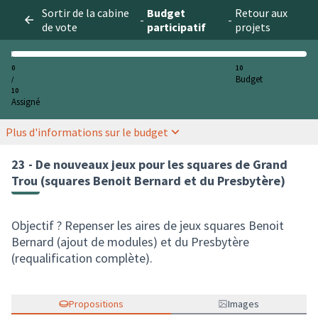
Sortir de la cabine
Budget
Retour aux
-
-
de vote
participatif
projets
0
10
Budget
/
10
Assigné
Plus d'informations sur le budget
23 - De nouveaux jeux pour les squares de Grand
Trou (squares Benoit Bernard et du Presbytère)
Objectif ? Repenser les aires de jeux squares Benoit
Bernard (ajout de modules) et du Presbytère
(requalification complète).
Propositions
Images