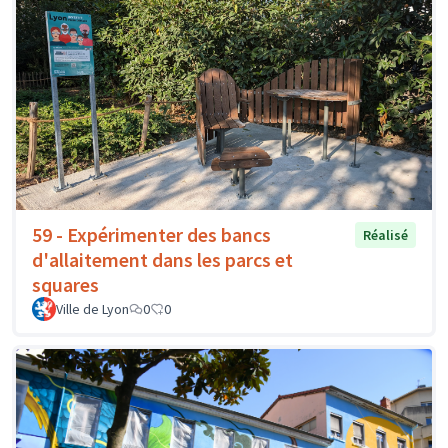
59 - Expérimenter des bancs
Réalisé
d'allaitement dans les parcs et
squares
Ville de Lyon
0
0