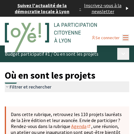
Suivez l'actualité de la
Inscrivez-vous à la
-
démocratie locale à Lyon
newsletter
Menu
Se connecter
Menu p
Budget participatif #1
/
Où en sont les projets
Où en sont les projets
Filtrer et rechercher
Passer la carte
Leaflet
|
©
OpenStreetMap
contributors
L'élément suivant est une carte qui présente les éléments 
+
Dans cette rubrique, retrouvez les 110 projets lauréats
−
de la 1ère édition et leur avancée. Envie de participer ?
Rendez-vous dans la rubrique
Agenda
, une réunion,
(S'ouvre dans un nouve
un atelier ou une inauguration sont peut-être bientôt