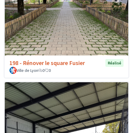
198 - Rénover le square Fusier
Réalisé
Ville de Lyon
0
0