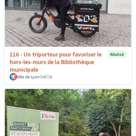
116 - Un triporteur pour favoriser le
Réalisé
hors-les-murs de la Bibliothèque
municipale
Ville de Lyon
0
0