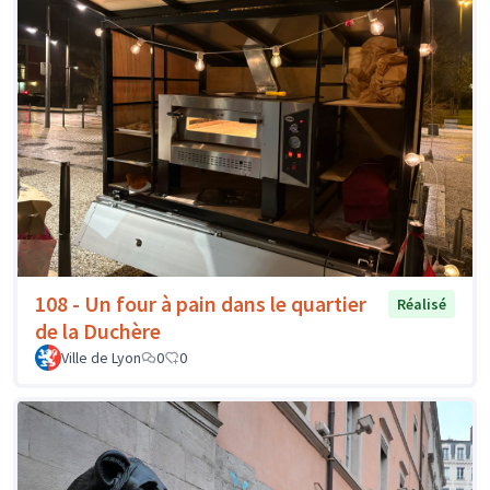
108 - Un four à pain dans le quartier
Réalisé
de la Duchère
Ville de Lyon
0
0