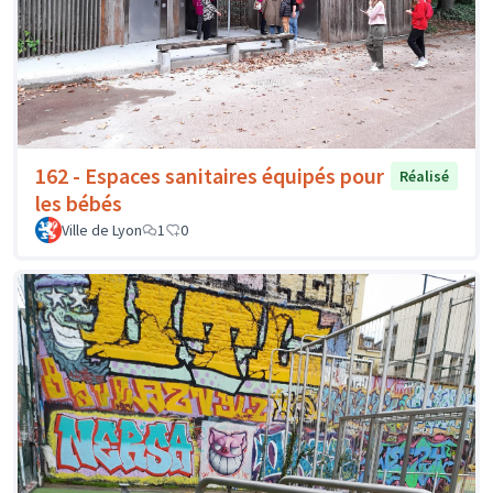
162 - Espaces sanitaires équipés pour
Réalisé
les bébés
Ville de Lyon
1
0