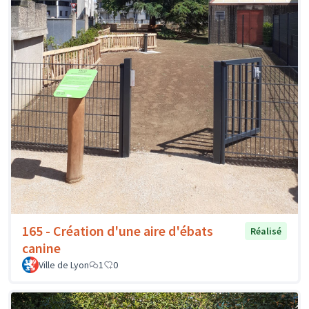
165 - Création d'une aire d'ébats
Réalisé
canine
Ville de Lyon
1
0