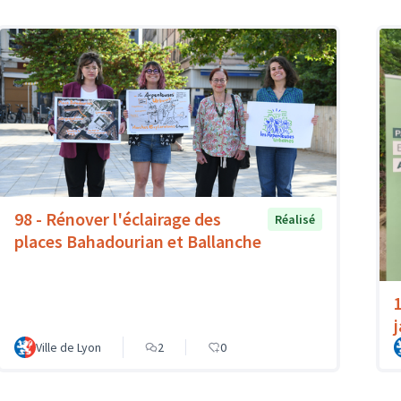
98 - Rénover l'éclairage des
Réalisé
places Bahadourian et Ballanche
Ville de Lyon
2
0