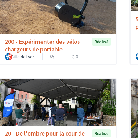
200 - Expérimenter des vélos
Réalisé
chargeurs de portable
Ville de Lyon
1
0
20 - De l'ombre pour la cour de
Réalisé