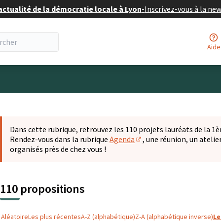
actualité de la démocratie locale à Lyon
-
Inscrivez-vous à la ne
Aide
eur
 la carte
t suivant est une carte qui présente les éléments de cette pa
Dans cette rubrique, retrouvez les 110 projets lauréats de la 1èr
Rendez-vous dans la rubrique
Agenda
, une réunion, un ateli
(S'ouvre dans un nouvel o
organisés près de chez vous !
110 propositions
Aléatoire
Les plus récentes
A-Z (alphabétique)
Z-A (alphabétique inverse)
Le