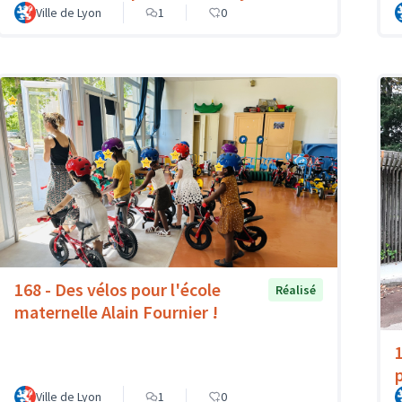
Ville de Lyon
1
0
168 - Des vélos pour l'école
Réalisé
maternelle Alain Fournier !
Ville de Lyon
1
0