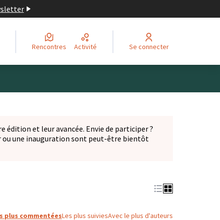
wsletter
Rencontres
Activité
Se connecter
Leaflet
|
©
OpenStreetMap
contributors
ge comme des points de carte. L'élément peut être utilisé ave
e édition et leur avancée. Envie de participer ?
er ou une inauguration sont peut-être bientôt
nglet)
s plus commentées
Les plus suivies
Avec le plus d'auteurs