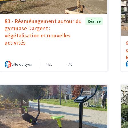
83 - Réaménagement autour du
Réalisé
gymnase Dargent :
végétalisation et nouvelles
activités
Ville de Lyon
1
0