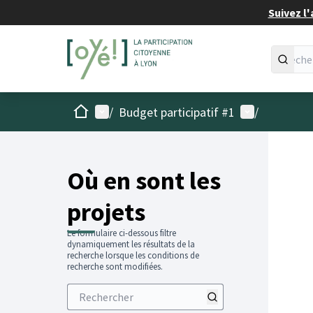
Suivez l'
Accueil
Menu principal
Menu utilisat
/
Budget participatif #1
/
Passer
L'élémen
+
−
Où en sont les
projets
Le formulaire ci-dessous filtre
dynamiquement les résultats de la
recherche lorsque les conditions de
recherche sont modifiées.