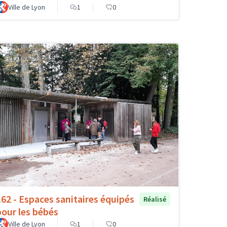
Ville de Lyon
1
0
162 - Espaces sanitaires équipés
Réalisé
pour les bébés
Ville de Lyon
1
0