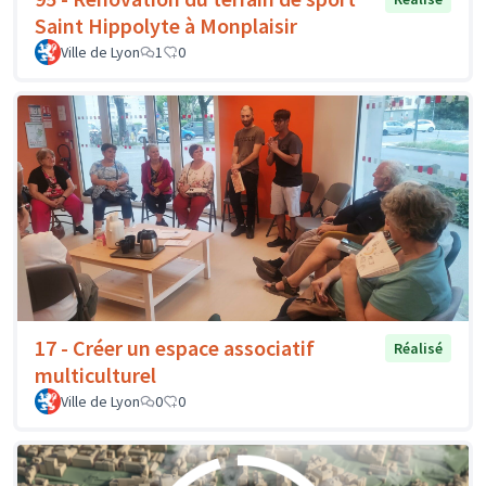
Saint Hippolyte à Monplaisir
Ville de Lyon
1
0
17 - Créer un espace associatif
Réalisé
multiculturel
Ville de Lyon
0
0