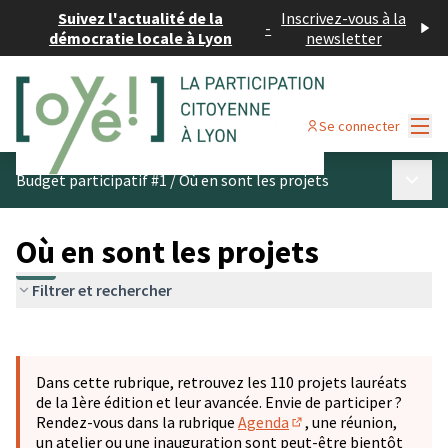
Suivez l'actualité de la
Inscrivez-vous à la
-
démocratie locale à Lyon
newsletter
Menu
Se connecter
Menu p
Budget participatif #1
/
Où en sont les projets
Où en sont les projets
Filtrer et rechercher
Passer la carte
Leaflet
|
©
OpenStreetMap
contributors
L'élément suivant est une carte qui présente les éléments 
+
Dans cette rubrique, retrouvez les 110 projets lauréats
−
de la 1ère édition et leur avancée. Envie de participer ?
Rendez-vous dans la rubrique
Agenda
, une réunion,
(S'ouvre dans un nouve
un atelier ou une inauguration sont peut-être bientôt