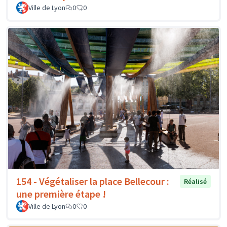
Ville de Lyon
0
0
154 - Végétaliser la place Bellecour :
Réalisé
une première étape !
Ville de Lyon
0
0