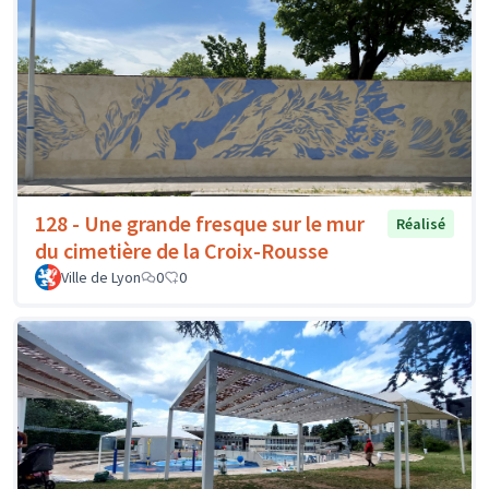
128 - Une grande fresque sur le mur
Réalisé
du cimetière de la Croix-Rousse
Ville de Lyon
0
0