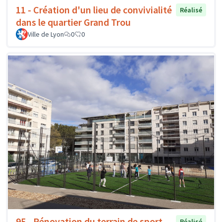
11 - Création d'un lieu de convivialité
Réalisé
dans le quartier Grand Trou
Ville de Lyon
0
0
95 - Rénovation du terrain de sport
Réalisé