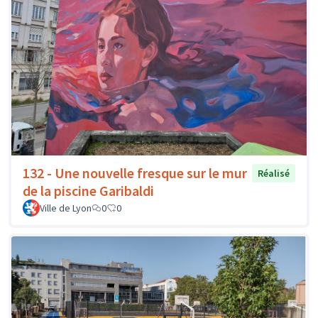
132 - Une nouvelle fresque sur le mur
Réalisé
de la piscine Garibaldi
Ville de Lyon
0
0