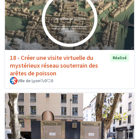
18 - Créer une visite virtuelle du
Réalisé
mystérieux réseau souterrain des
arêtes de poisson
Ville de Lyon
0
0