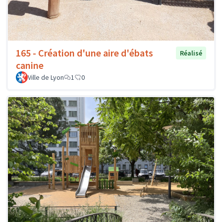
165 - Création d'une aire d'ébats
Réalisé
canine
Ville de Lyon
1
0