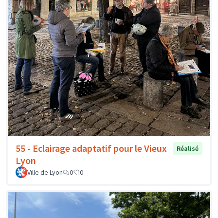
55 - Eclairage adaptatif pour le Vieux
Réalisé
Lyon
Ville de Lyon
0
0