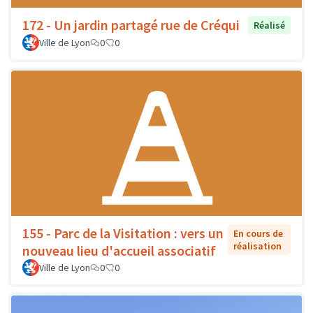
172 - Un jardin partagé rue de Créqui
Réalisé
Ville de Lyon
0
0
155 - Parc de la Visitation : vers un
En cours de
réalisation
nouveau lieu d'accueil associatif
Ville de Lyon
0
0