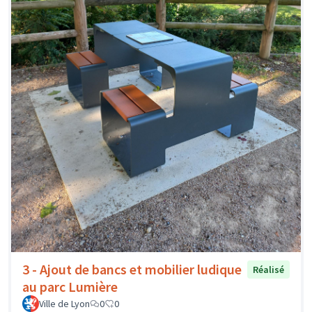
3 - Ajout de bancs et mobilier ludique
Réalisé
au parc Lumière
Ville de Lyon
0
0