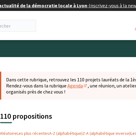
actualité de la démocratie locale à Lyon
-
Inscrivez-vous à la ne
eur
 la carte
t suivant est une carte qui présente les éléments de cette pa
Dans cette rubrique, retrouvez les 110 projets lauréats de la 1èr
Rendez-vous dans la rubrique
Agenda
, une réunion, un ateli
(S'ouvre dans un nouvel o
organisés près de chez vous !
110 propositions
Aléatoire
Les plus récentes
A-Z (alphabétique)
Z-A (alphabétique inverse)
Le