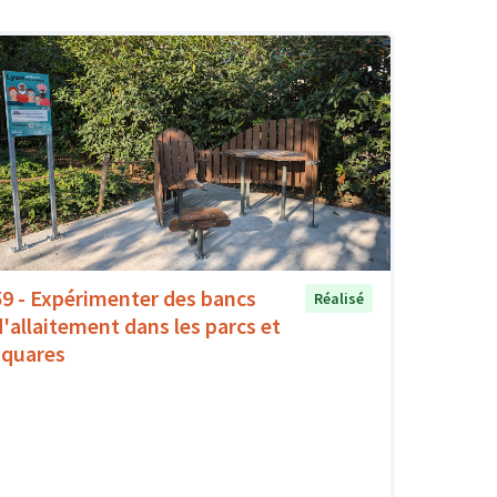
59 - Expérimenter des bancs
Réalisé
d'allaitement dans les parcs et
squares