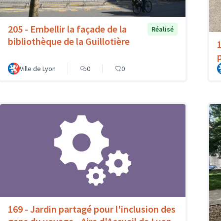
205 - Embellir la façade de la
Réalisé
bibliothèque de la Guillotière
p
Ville de Lyon
0
0
169 - Jardin partagé pour l'inclusion des