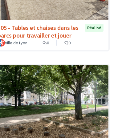
105 - Tables et chaises dans les
Réalisé
arcs pour travailler et jouer
Ville de Lyon
0
0