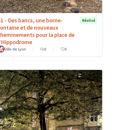
51 - Des bancs, une borne-
Réalisé
fontaine et de nouveaux
cheminements pour la place de
l'Hippodrome
Ville de Lyon
0
0