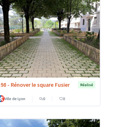
198 - Rénover le square Fusier
Réalisé
Ville de Lyon
0
0