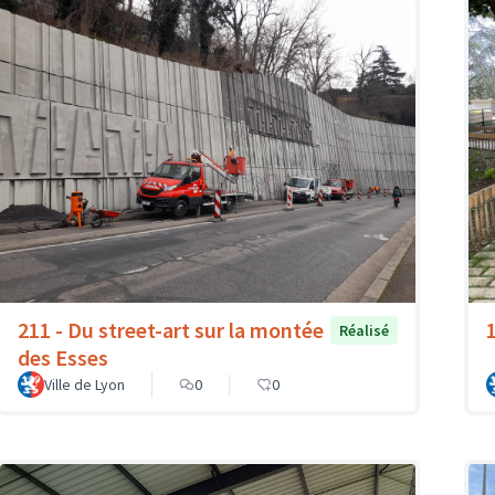
211 - Du street-art sur la montée
Réalisé
des Esses
Ville de Lyon
0
0