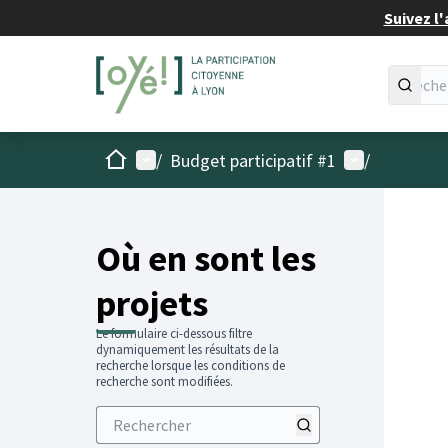
Suivez l'
Accueil
Menu principal
Menu utilisat
/
Budget participatif #1
/
Passer
L'élémen
+
−
Où en sont les
projets
Le formulaire ci-dessous filtre
dynamiquement les résultats de la
recherche lorsque les conditions de
recherche sont modifiées.