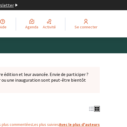
wsletter
Aide
Agenda
Activité
Se connecter
Leaflet
|
©
OpenStreetMap
contributors
ge comme des points de carte. L'élément peut être utilisé ave
e édition et leur avancée. Envie de participer ?
er ou une inauguration sont peut-être bientôt
nglet)
s plus commentées
Les plus suivies
Avec le plus d'auteurs