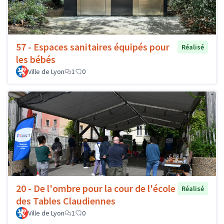
57 - Espaces sanitaires équipés pour
Réalisé
les bébés
Ville de Lyon
1
0
20 - De l'ombre pour la cour de l'école
Réalisé
des Tables Claudiennes
Ville de Lyon
1
0