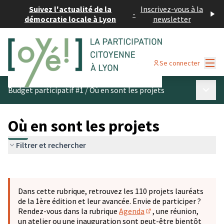
Suivez l'actualité de la
Inscrivez-vous à la
-
démocratie locale à Lyon
newsletter
Menu
Se connecter
Menu p
Budget participatif #1
/
Où en sont les projets
Où en sont les projets
Filtrer et rechercher
Passer la carte
Leaflet
|
©
OpenStreetMap
contributors
L'élément suivant est une carte qui présente les éléments 
+
Dans cette rubrique, retrouvez les 110 projets lauréats
−
de la 1ère édition et leur avancée. Envie de participer ?
Rendez-vous dans la rubrique
Agenda
, une réunion,
(S'ouvre dans un nouve
un atelier ou une inauguration sont peut-être bientôt