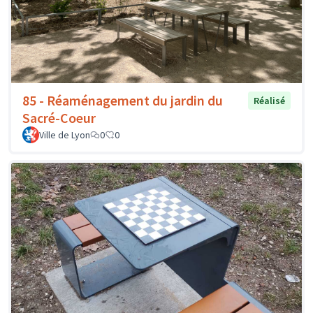
85 - Réaménagement du jardin du
Réalisé
Sacré-Coeur
Ville de Lyon
0
0