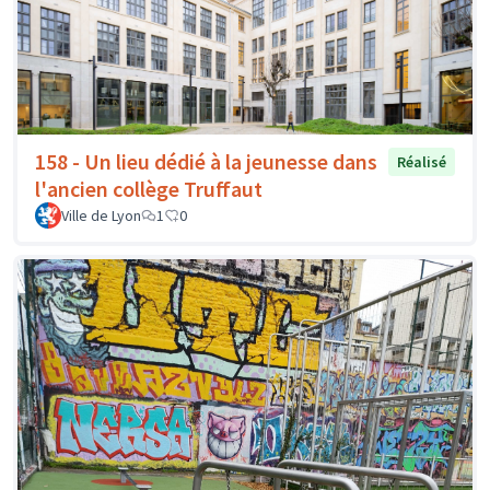
158 - Un lieu dédié à la jeunesse dans
Réalisé
l'ancien collège Truffaut
Ville de Lyon
1
0