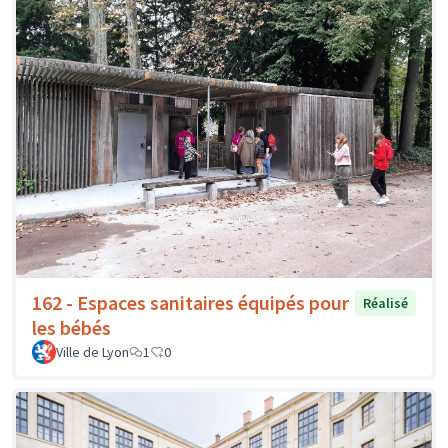
162 - Espaces sanitaires équipés pour
Réalisé
les bébés
Ville de Lyon
1
0