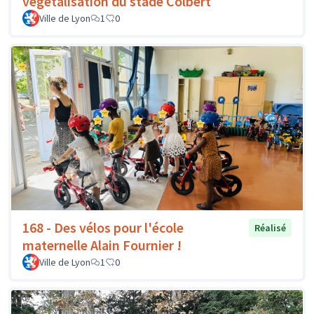
végétalisation du stade Colbert
Ville de Lyon
1
0
168 - Des vélos pour l'école
Réalisé
maternelle Alain Fournier !
Ville de Lyon
1
0