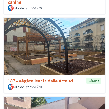
canine
Ville de Lyon
1
0
187 - Végétaliser la dalle Artaud
Réalisé
Ville de Lyon
0
0