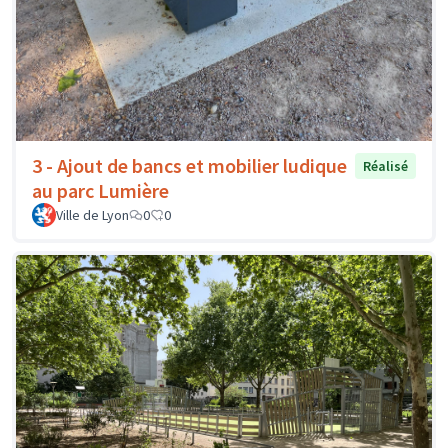
3 - Ajout de bancs et mobilier ludique
Réalisé
au parc Lumière
Ville de Lyon
0
0