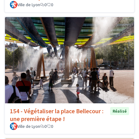
Ville de Lyon
0
0
154 - Végétaliser la place Bellecour :
Réalisé
une première étape !
Ville de Lyon
0
0