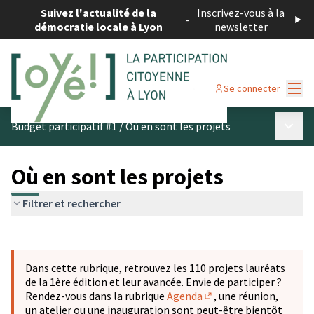
Suivez l'actualité de la
Inscrivez-vous à la
-
démocratie locale à Lyon
newsletter
Menu
Se connecter
Menu p
Budget participatif #1
/
Où en sont les projets
Où en sont les projets
Filtrer et rechercher
Passer la carte
Leaflet
|
©
OpenStreetMap
contributors
L'élément suivant est une carte qui présente les éléments 
+
Dans cette rubrique, retrouvez les 110 projets lauréats
−
de la 1ère édition et leur avancée. Envie de participer ?
Rendez-vous dans la rubrique
Agenda
, une réunion,
(S'ouvre dans un nouve
un atelier ou une inauguration sont peut-être bientôt