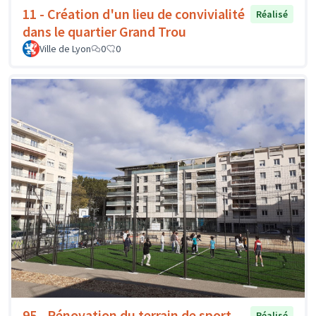
11 - Création d'un lieu de convivialité
Réalisé
dans le quartier Grand Trou
Ville de Lyon
0
0
95 - Rénovation du terrain de sport
Réalisé