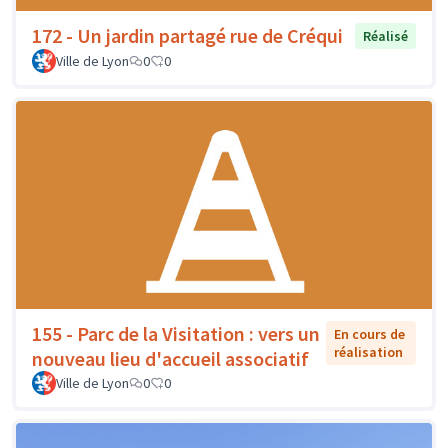
172 - Un jardin partagé rue de Créqui
Réalisé
Ville de Lyon
0
0
155 - Parc de la Visitation : vers un
En cours de
réalisation
nouveau lieu d'accueil associatif
Ville de Lyon
0
0