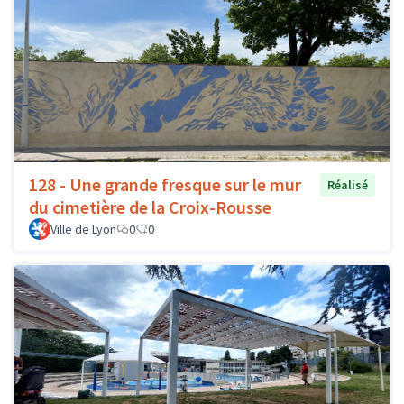
128 - Une grande fresque sur le mur
Réalisé
du cimetière de la Croix-Rousse
Ville de Lyon
0
0