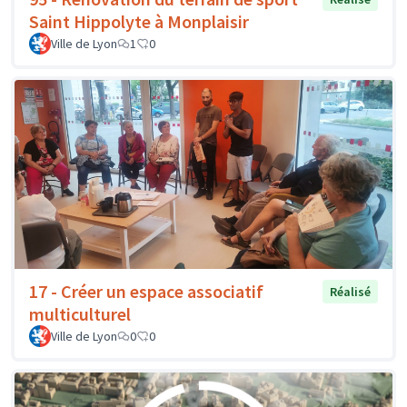
Saint Hippolyte à Monplaisir
Ville de Lyon
1
0
17 - Créer un espace associatif
Réalisé
multiculturel
Ville de Lyon
0
0