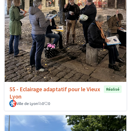
55 - Eclairage adaptatif pour le Vieux
Réalisé
Lyon
Ville de Lyon
0
0