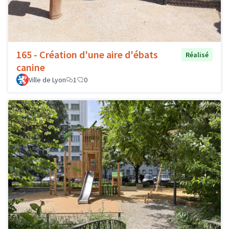
165 - Création d'une aire d'ébats
Réalisé
canine
Ville de Lyon
1
0