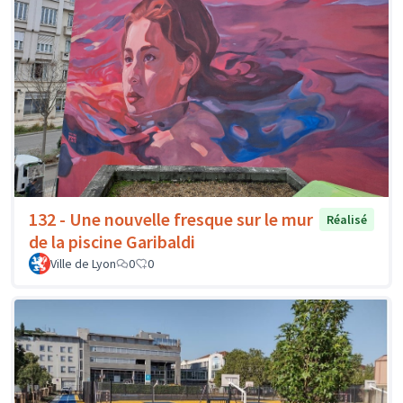
132 - Une nouvelle fresque sur le mur
Réalisé
de la piscine Garibaldi
Ville de Lyon
0
0