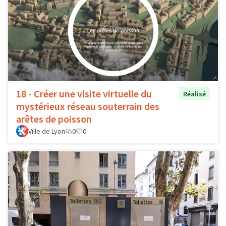
18 - Créer une visite virtuelle du
Réalisé
mystérieux réseau souterrain des
arêtes de poisson
Ville de Lyon
0
0