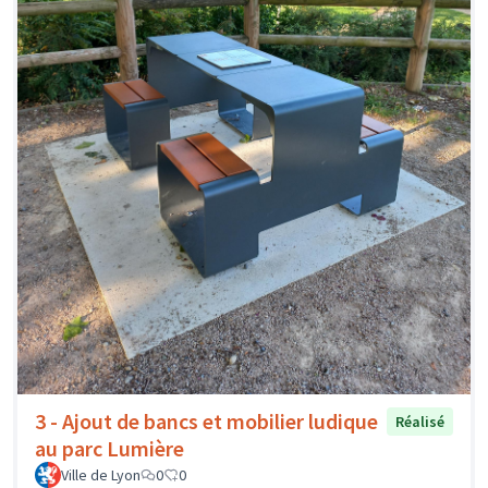
3 - Ajout de bancs et mobilier ludique
Réalisé
au parc Lumière
Ville de Lyon
0
0