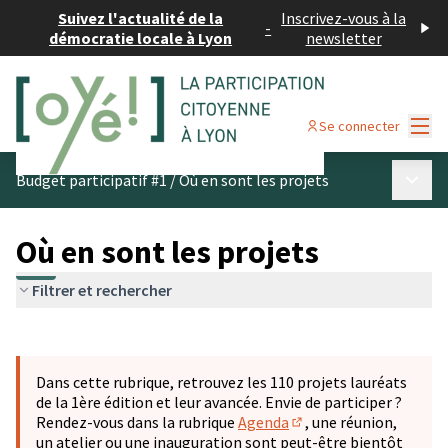
Suivez l'actualité de la
Inscrivez-vous à la
-
démocratie locale à Lyon
newsletter
Menu
Se connecter
Menu p
Budget participatif #1
/
Où en sont les projets
Où en sont les projets
Filtrer et rechercher
Passer la carte
Leaflet
|
©
OpenStreetMap
contributors
L'élément suivant est une carte qui présente les éléments 
+
Dans cette rubrique, retrouvez les 110 projets lauréats
−
de la 1ère édition et leur avancée. Envie de participer ?
Rendez-vous dans la rubrique
Agenda
, une réunion,
(S'ouvre dans un nouve
un atelier ou une inauguration sont peut-être bientôt