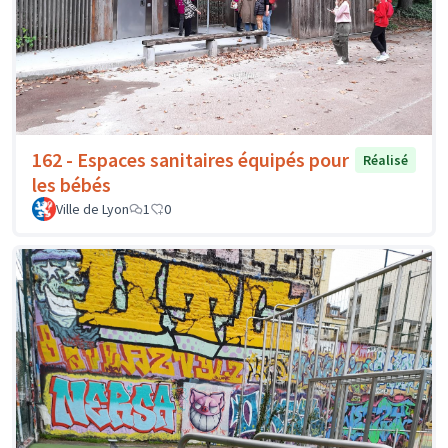
162 - Espaces sanitaires équipés pour
Réalisé
les bébés
Ville de Lyon
1
0