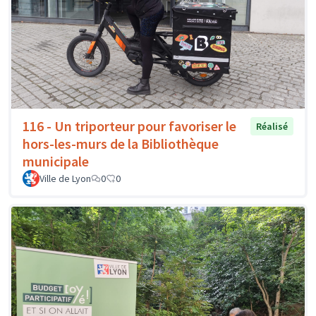
116 - Un triporteur pour favoriser le
Réalisé
hors-les-murs de la Bibliothèque
municipale
Ville de Lyon
0
0