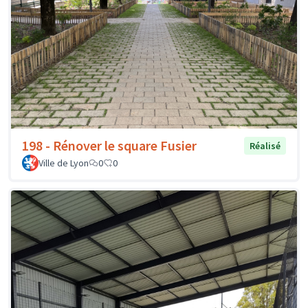
198 - Rénover le square Fusier
Réalisé
Ville de Lyon
0
0