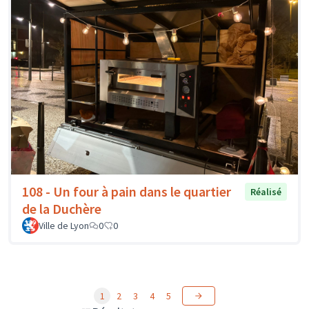
108 - Un four à pain dans le quartier
Réalisé
de la Duchère
Ville de Lyon
0
0
1
2
3
4
5