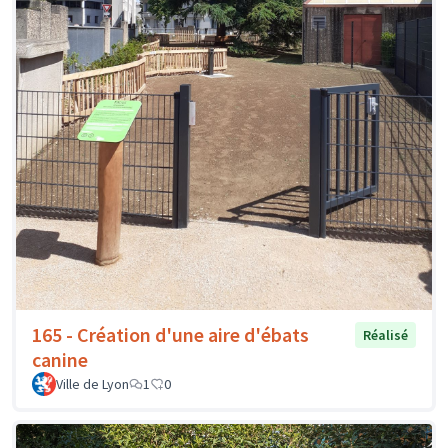
165 - Création d'une aire d'ébats
Réalisé
canine
Ville de Lyon
1
0