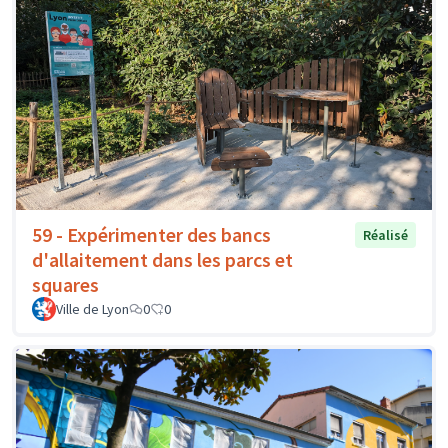
59 - Expérimenter des bancs
Réalisé
d'allaitement dans les parcs et
squares
Ville de Lyon
0
0