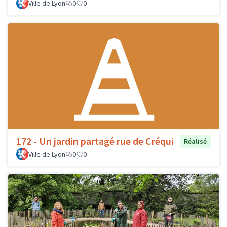
Ville de Lyon
0
0
172 - Un jardin partagé rue de Créqui
Réalisé
Ville de Lyon
0
0