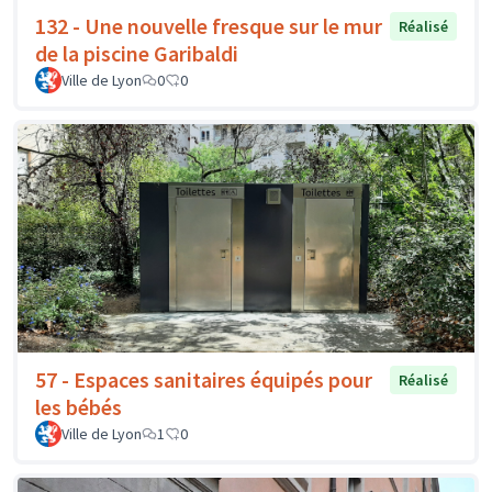
132 - Une nouvelle fresque sur le mur
Réalisé
de la piscine Garibaldi
Ville de Lyon
0
0
57 - Espaces sanitaires équipés pour
Réalisé
les bébés
Ville de Lyon
1
0