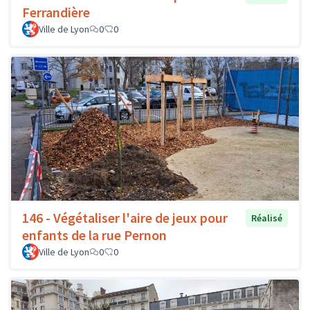
Ferrandière
Ville de Lyon
0
0
146 - Végétaliser l'aire de jeux pour
Réalisé
enfants de la rue Pernon
Ville de Lyon
0
0