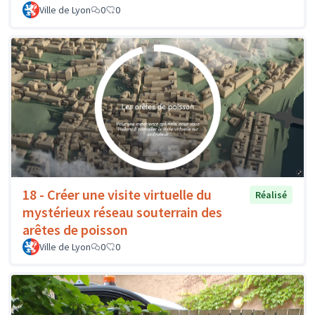
Ville de Lyon
0
0
18 - Créer une visite virtuelle du
Réalisé
mystérieux réseau souterrain des
arêtes de poisson
Ville de Lyon
0
0