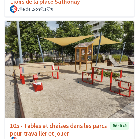
Lions de la place Sathonay
Ville de Lyon
1
0
105 - Tables et chaises dans les parcs
Réalisé
pour travailler et jouer