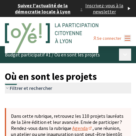
Suivez l'actualité de la
Inscrivez-vous à la
-
démocratie locale à Lyon
newsletter
Menu
Se connecter
Menu p
Budget participatif #1
/
Où en sont les projets
Où en sont les projets
Filtrer et rechercher
Passer la carte
Leaflet
|
©
OpenStreetMap
contributors
L'élément suivant est une carte qui présente les éléments 
+
Dans cette rubrique, retrouvez les 110 projets lauréats
−
de la 1ère édition et leur avancée. Envie de participer ?
Rendez-vous dans la rubrique
Agenda
, une réunion,
(S'ouvre dans un nouve
un atelier ou une inauguration sont peut-être bientôt