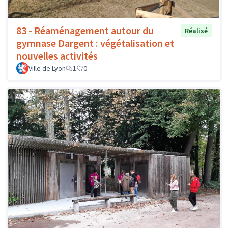
83 - Réaménagement autour du
Réalisé
gymnase Dargent : végétalisation et
nouvelles activités
Ville de Lyon
1
0