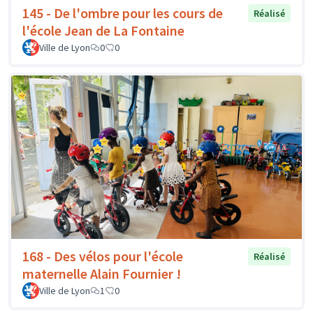
145 - De l'ombre pour les cours de
Réalisé
l'école Jean de La Fontaine
Ville de Lyon
0
0
168 - Des vélos pour l'école
Réalisé
maternelle Alain Fournier !
Ville de Lyon
1
0