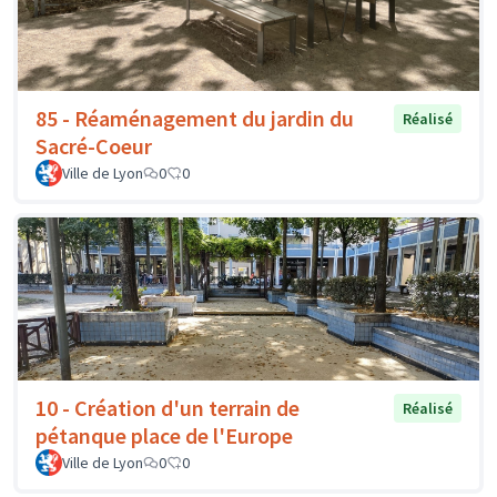
85 - Réaménagement du jardin du
Réalisé
Sacré-Coeur
Ville de Lyon
0
0
10 - Création d'un terrain de
Réalisé
pétanque place de l'Europe
Ville de Lyon
0
0