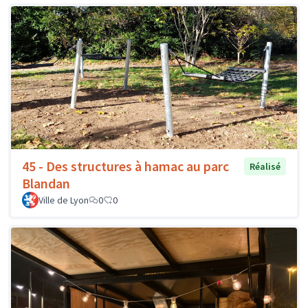
45 - Des structures à hamac au parc
Réalisé
Blandan
Ville de Lyon
0
0