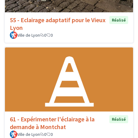
55 - Eclairage adaptatif pour le Vieux
Réalisé
Lyon
Ville de Lyon
0
0
61 - Expérimenter l'éclairage à la
Réalisé
demande à Montchat
Ville de Lyon
0
0