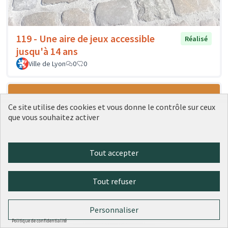
119 - Une aire de jeux accessible
Réalisé
jusqu'à 14 ans
Ville de Lyon
0
0
Ce site utilise des cookies et vous donne le contrôle sur ceux
que vous souhaitez activer
Tout accepter
Tout refuser
215 - Encourager la pratique de
Réalisé
Personnaliser
l'escalade
Politique de confidentialité
Ville de Lyon
0
0