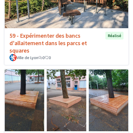
59 - Expérimenter des bancs
Réalisé
d'allaitement dans les parcs et
squares
Ville de Lyon
0
0