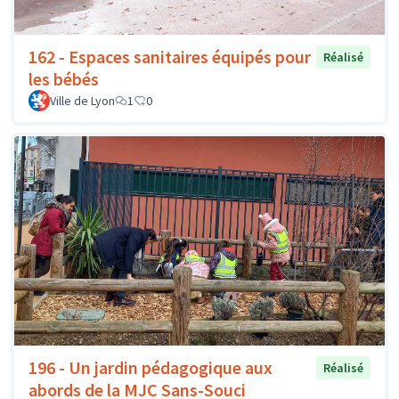
162 - Espaces sanitaires équipés pour
Réalisé
les bébés
Ville de Lyon
1
0
196 - Un jardin pédagogique aux
Réalisé
abords de la MJC Sans-Souci