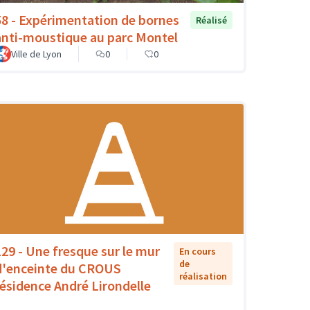
58 - Expérimentation de bornes
Réalisé
anti-moustique au parc Montel
Ville de Lyon
0
0
129 - Une fresque sur le mur
En cours
de
d'enceinte du CROUS
réalisation
résidence André Lirondelle