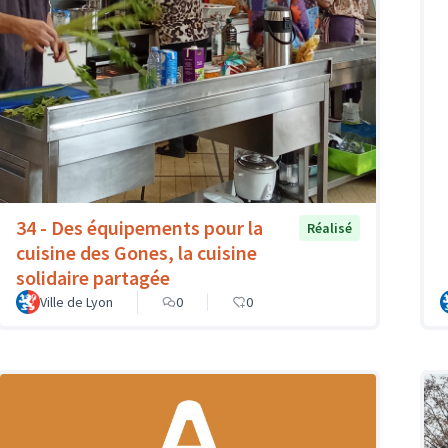
34 - Des équipements pour la
Réalisé
cuisine des Gones, la cuisine
solidaire partagée
Ville de Lyon
0
0