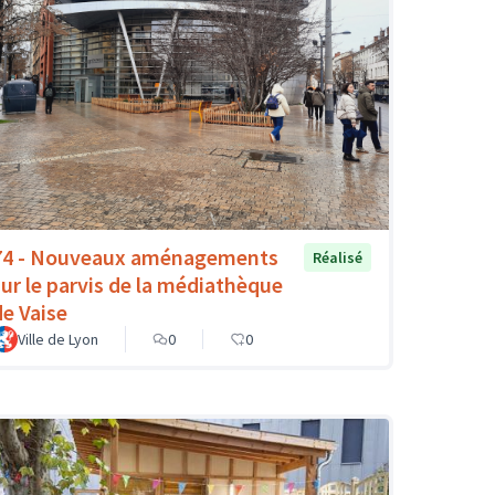
74 - Nouveaux aménagements
Réalisé
sur le parvis de la médiathèque
de Vaise
Ville de Lyon
0
0