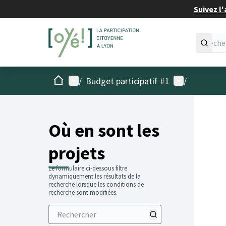
Suivez l'
Accueil
Menu principal
Menu utilisat
/
Budget participatif #1
/
Passer
L'élémen
+
−
Où en sont les
projets
Le formulaire ci-dessous filtre
dynamiquement les résultats de la
recherche lorsque les conditions de
recherche sont modifiées.