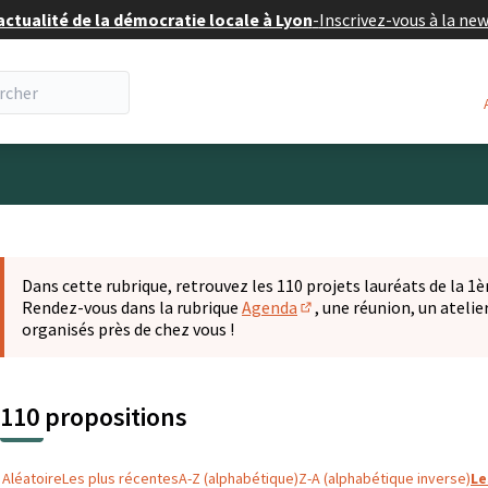
actualité de la démocratie locale à Lyon
-
Inscrivez-vous à la ne
eur
 la carte
t suivant est une carte qui présente les éléments de cette pa
Dans cette rubrique, retrouvez les 110 projets lauréats de la 1èr
Rendez-vous dans la rubrique
Agenda
, une réunion, un ateli
(S'ouvre dans un nouvel o
organisés près de chez vous !
110 propositions
Aléatoire
Les plus récentes
A-Z (alphabétique)
Z-A (alphabétique inverse)
Le