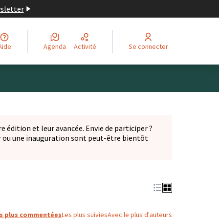
wsletter
Aide
Agenda
Activité
Se connecter
Leaflet
|
©
OpenStreetMap
contributors
ge comme des points de carte. L'élément peut être utilisé ave
e édition et leur avancée. Envie de participer ?
er ou une inauguration sont peut-être bientôt
nglet)
s plus commentées
Les plus suivies
Avec le plus d'auteurs