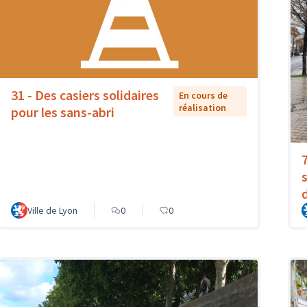
31 - Des casiers solidaires
En cours de
réalisation
pour les sans-abri
Ville de Lyon
0
0