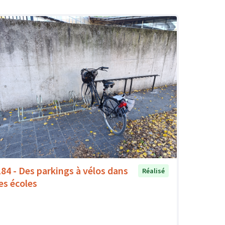
184 - Des parkings à vélos dans
Réalisé
les écoles