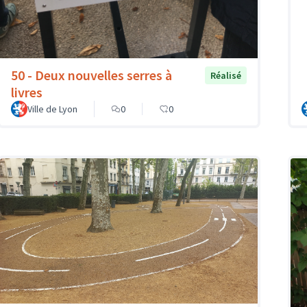
50 - Deux nouvelles serres à
Réalisé
livres
Ville de Lyon
0
0