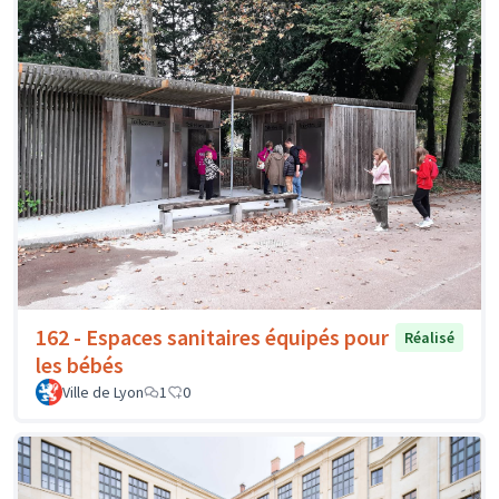
162 - Espaces sanitaires équipés pour
Réalisé
les bébés
Ville de Lyon
1
0