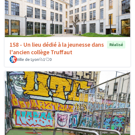
158 - Un lieu dédié à la jeunesse dans
Réalisé
l'ancien collège Truffaut
Ville de Lyon
1
0