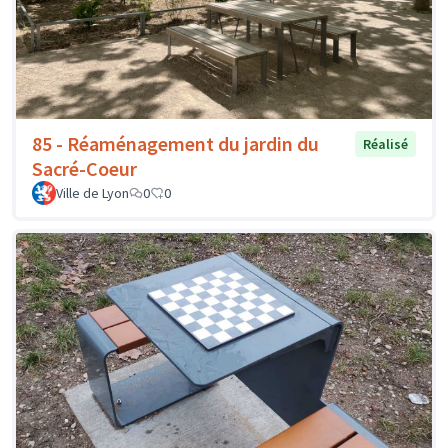
85 - Réaménagement du jardin du
Réalisé
Sacré-Coeur
Ville de Lyon
0
0