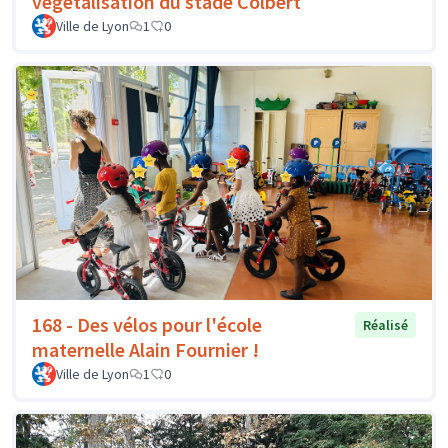
végétalisation du stade Colbert
Ville de Lyon
1
0
168 - Des vélos pour l'école
Réalisé
maternelle Alain Fournier !
Ville de Lyon
1
0