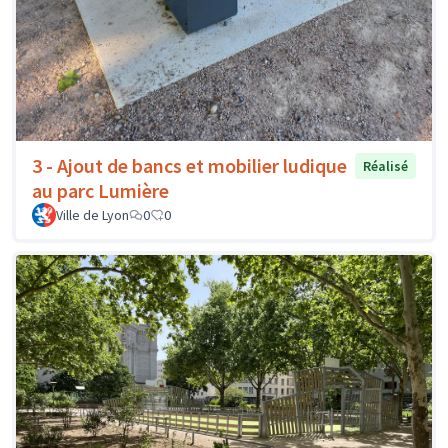
3 - Ajout de bancs et mobilier ludique
Réalisé
au parc Lumière
Ville de Lyon
0
0