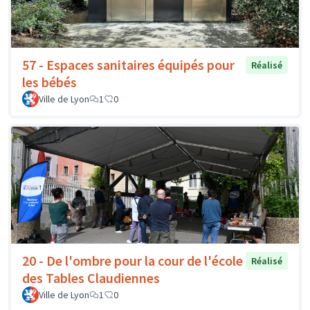
57 - Espaces sanitaires équipés pour
Réalisé
les bébés
Ville de Lyon
1
0
20 - De l'ombre pour la cour de l'école
Réalisé
des Tables Claudiennes
Ville de Lyon
1
0