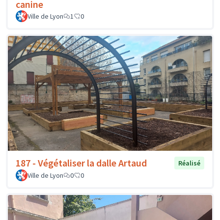
canine
Ville de Lyon
1
0
187 - Végétaliser la dalle Artaud
Réalisé
Ville de Lyon
0
0