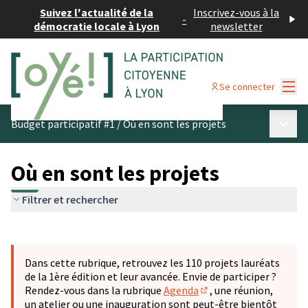
Suivez l'actualité de la
Inscrivez-vous à la
-
démocratie locale à Lyon
newsletter
Menu
Se connecter
Menu p
Budget participatif #1
/
Où en sont les projets
Où en sont les projets
Filtrer et rechercher
Passer la carte
Leaflet
|
©
OpenStreetMap
contributors
L'élément suivant est une carte qui présente les éléments 
+
Dans cette rubrique, retrouvez les 110 projets lauréats
−
de la 1ère édition et leur avancée. Envie de participer ?
Rendez-vous dans la rubrique
Agenda
, une réunion,
(S'ouvre dans un nouve
un atelier ou une inauguration sont peut-être bientôt