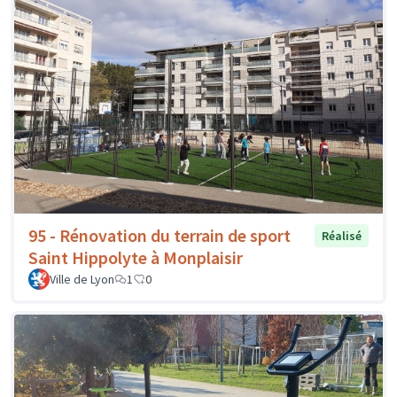
95 - Rénovation du terrain de sport
Réalisé
Saint Hippolyte à Monplaisir
Ville de Lyon
1
0