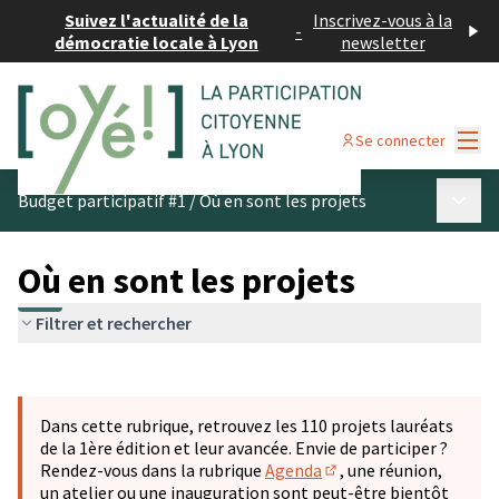
Suivez l'actualité de la
Inscrivez-vous à la
-
démocratie locale à Lyon
newsletter
Menu
Se connecter
Menu p
Budget participatif #1
/
Où en sont les projets
Où en sont les projets
Filtrer et rechercher
Passer la carte
Leaflet
|
©
OpenStreetMap
contributors
L'élément suivant est une carte qui présente les éléments 
+
Dans cette rubrique, retrouvez les 110 projets lauréats
−
de la 1ère édition et leur avancée. Envie de participer ?
Rendez-vous dans la rubrique
Agenda
, une réunion,
(S'ouvre dans un nouve
un atelier ou une inauguration sont peut-être bientôt