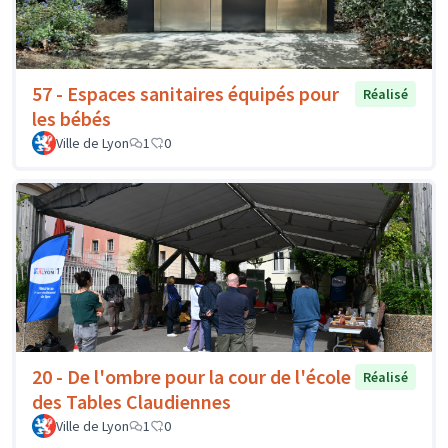
57 - Espaces sanitaires équipés pour
Réalisé
les bébés
Ville de Lyon
1
0
20 - De l'ombre pour la cour de l'école
Réalisé
des Tables Claudiennes
Ville de Lyon
1
0