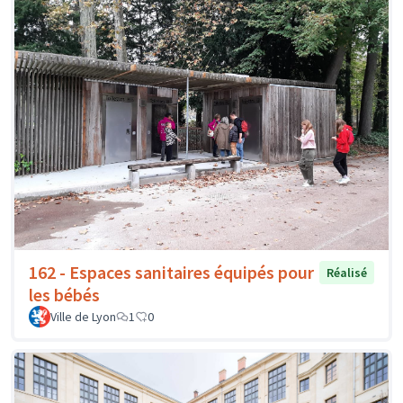
162 - Espaces sanitaires équipés pour
Réalisé
les bébés
Ville de Lyon
1
0