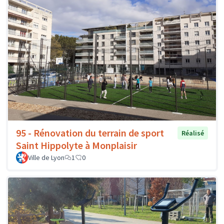
95 - Rénovation du terrain de sport
Réalisé
Saint Hippolyte à Monplaisir
Ville de Lyon
1
0