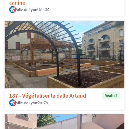
canine
Ville de Lyon
1
0
187 - Végétaliser la dalle Artaud
Réalisé
Ville de Lyon
0
0