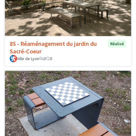
85 - Réaménagement du jardin du
Réalisé
Sacré-Coeur
Ville de Lyon
0
0