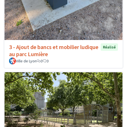
3 - Ajout de bancs et mobilier ludique
Réalisé
au parc Lumière
Ville de Lyon
0
0