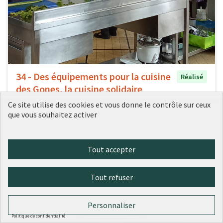
34 - Des équipements pour la cuisine
Réalisé
des Gones, la cuisine solidaire
partagée
Ce site utilise des cookies et vous donne le contrôle sur ceux
Ville de Lyon
0
0
que vous souhaitez activer
Tout accepter
Tout refuser
Personnaliser
Politique de confidentialité