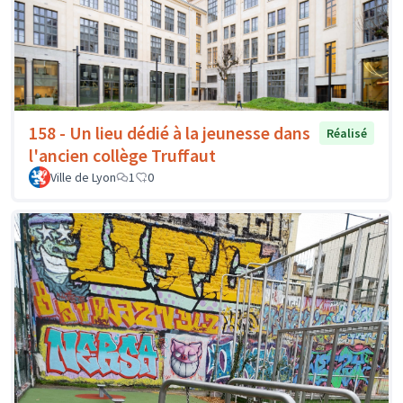
158 - Un lieu dédié à la jeunesse dans
Réalisé
l'ancien collège Truffaut
Ville de Lyon
1
0