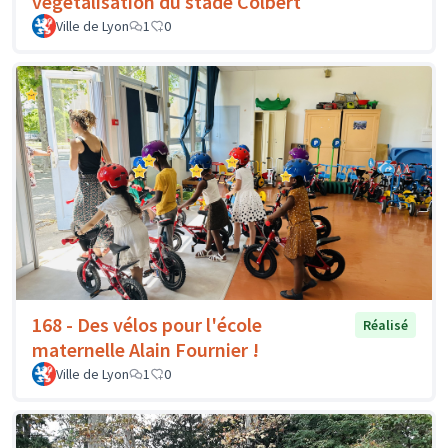
végétalisation du stade Colbert
Ville de Lyon
1
0
168 - Des vélos pour l'école
Réalisé
maternelle Alain Fournier !
Ville de Lyon
1
0