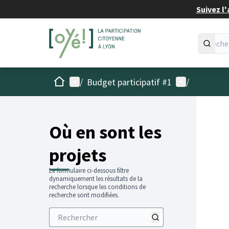
Suivez l'
Accueil
Menu principal
Menu utilisat
/
Budget participatif #1
/
Passer
L'élémen
+
−
Où en sont les
projets
Le formulaire ci-dessous filtre
dynamiquement les résultats de la
recherche lorsque les conditions de
recherche sont modifiées.