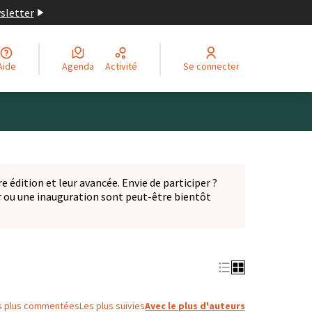
wsletter
Aide
Agenda
Activité
Se connecter
Leaflet
|
©
OpenStreetMap
contributors
ge comme des points de carte. L'élément peut être utilisé ave
e édition et leur avancée. Envie de participer ?
er ou une inauguration sont peut-être bientôt
nglet)
s plus commentées
Les plus suivies
Avec le plus d'auteurs