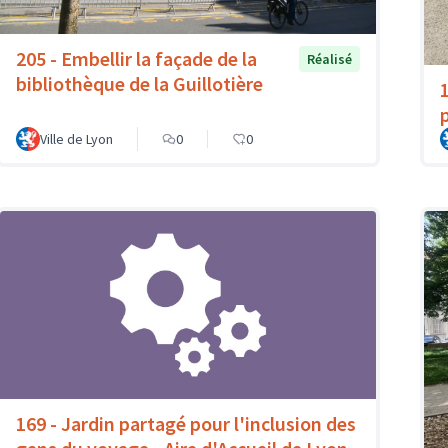
205 - Embellir la façade de la
Réalisé
bibliothèque de la Guillotière
p
Ville de Lyon
0
0
169 - Jardin partagé pour l'inclusion des