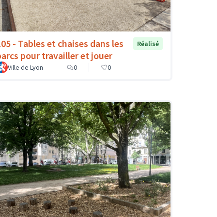
105 - Tables et chaises dans les
Réalisé
arcs pour travailler et jouer
Ville de Lyon
0
0