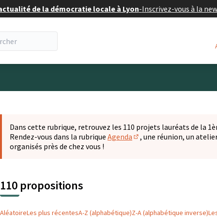
actualité de la démocratie locale à Lyon
-
Inscrivez-vous à la ne
eur
 la carte
t suivant est une carte qui présente les éléments de cette pa
Dans cette rubrique, retrouvez les 110 projets lauréats de la 1èr
Rendez-vous dans la rubrique
Agenda
, une réunion, un ateli
(S'ouvre dans un nouvel o
organisés près de chez vous !
110 propositions
Aléatoire
Les plus récentes
A-Z (alphabétique)
Z-A (alphabétique inverse)
Le