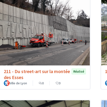
211 - Du street-art sur la montée
Réalisé
des Esses
Ville de Lyon
0
0