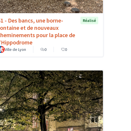
51 - Des bancs, une borne-
Réalisé
fontaine et de nouveaux
cheminements pour la place de
l'Hippodrome
Ville de Lyon
0
0