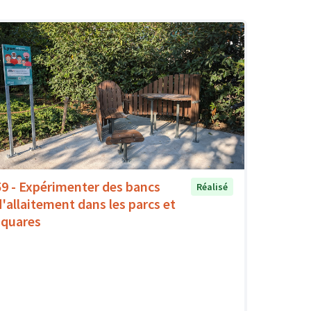
59 - Expérimenter des bancs
Réalisé
d'allaitement dans les parcs et
squares