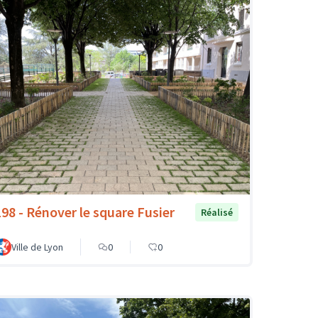
198 - Rénover le square Fusier
Réalisé
Ville de Lyon
0
0