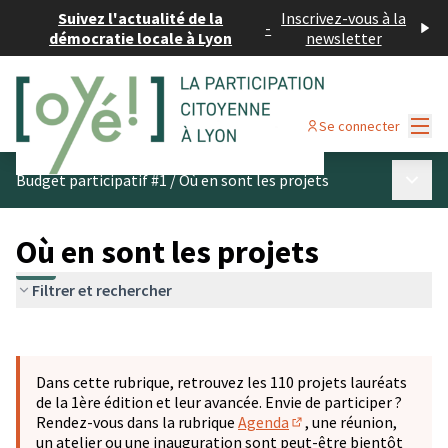
Suivez l'actualité de la
Inscrivez-vous à la
-
démocratie locale à Lyon
newsletter
Menu
Se connecter
Menu p
Budget participatif #1
/
Où en sont les projets
Où en sont les projets
Filtrer et rechercher
Passer la carte
Leaflet
|
©
OpenStreetMap
contributors
L'élément suivant est une carte qui présente les éléments 
+
Dans cette rubrique, retrouvez les 110 projets lauréats
−
de la 1ère édition et leur avancée. Envie de participer ?
Rendez-vous dans la rubrique
Agenda
, une réunion,
(S'ouvre dans un nouve
un atelier ou une inauguration sont peut-être bientôt