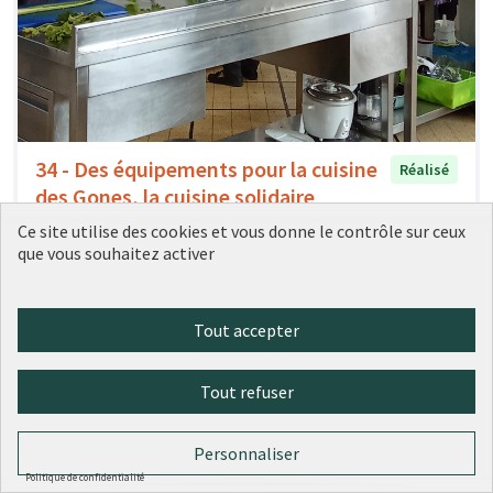
34 - Des équipements pour la cuisine
Réalisé
des Gones, la cuisine solidaire
partagée
Ce site utilise des cookies et vous donne le contrôle sur ceux
Ville de Lyon
0
0
que vous souhaitez activer
Tout accepter
Tout refuser
Personnaliser
Politique de confidentialité