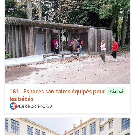
162 - Espaces sanitaires équipés pour
Réalisé
les bébés
Ville de Lyon
1
0