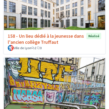
158 - Un lieu dédié à la jeunesse dans
Réalisé
l'ancien collège Truffaut
Ville de Lyon
1
0