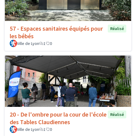
57 - Espaces sanitaires équipés pour
Réalisé
les bébés
Ville de Lyon
1
0
20 - De l'ombre pour la cour de l'école
Réalisé
des Tables Claudiennes
Ville de Lyon
1
0