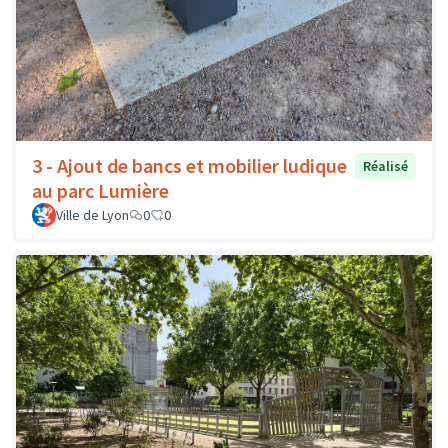
3 - Ajout de bancs et mobilier ludique
Réalisé
au parc Lumière
Ville de Lyon
0
0