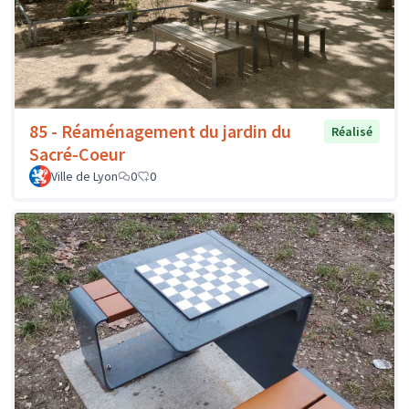
85 - Réaménagement du jardin du
Réalisé
Sacré-Coeur
Ville de Lyon
0
0