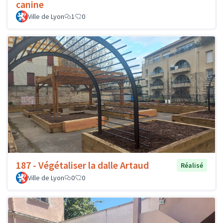
canine
Ville de Lyon
1
0
187 - Végétaliser la dalle Artaud
Réalisé
Ville de Lyon
0
0