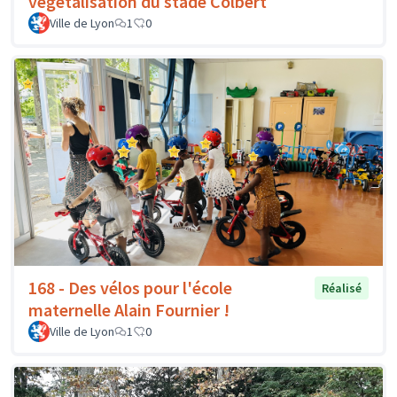
végétalisation du stade Colbert
Ville de Lyon
1
0
168 - Des vélos pour l'école
Réalisé
maternelle Alain Fournier !
Ville de Lyon
1
0