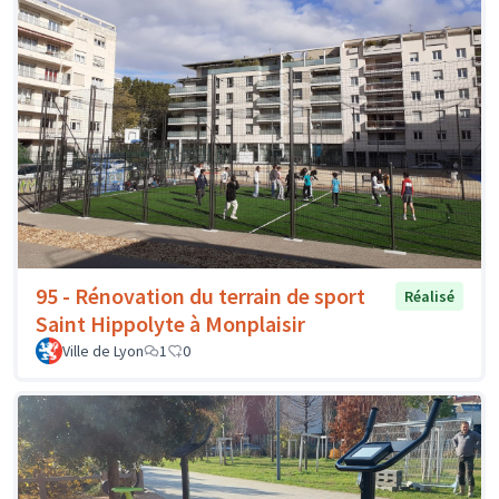
95 - Rénovation du terrain de sport
Réalisé
Saint Hippolyte à Monplaisir
Ville de Lyon
1
0