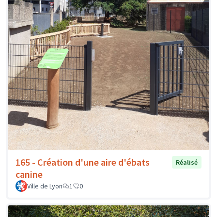
165 - Création d'une aire d'ébats
Réalisé
canine
Ville de Lyon
1
0