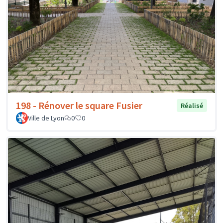
198 - Rénover le square Fusier
Réalisé
Ville de Lyon
0
0