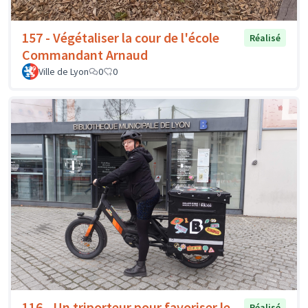
157 - Végétaliser la cour de l'école
Réalisé
Commandant Arnaud
Ville de Lyon
0
0
116 - Un triporteur pour favoriser le
Réalisé