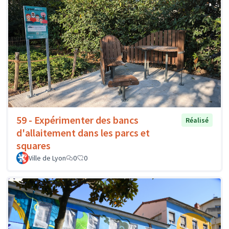
59 - Expérimenter des bancs
Réalisé
d'allaitement dans les parcs et
squares
Ville de Lyon
0
0