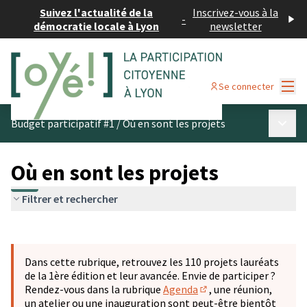
Suivez l'actualité de la
Inscrivez-vous à la
-
démocratie locale à Lyon
newsletter
Menu
Se connecter
Menu p
Budget participatif #1
/
Où en sont les projets
Où en sont les projets
Filtrer et rechercher
Passer la carte
Leaflet
|
©
OpenStreetMap
contributors
L'élément suivant est une carte qui présente les éléments 
+
Dans cette rubrique, retrouvez les 110 projets lauréats
−
de la 1ère édition et leur avancée. Envie de participer ?
Rendez-vous dans la rubrique
Agenda
, une réunion,
(S'ouvre dans un nouve
un atelier ou une inauguration sont peut-être bientôt