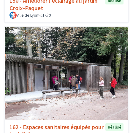
150 - Améliorer l'éclairage au jardin
Réalisé
Croix-Paquet
Ville de Lyon
1
0
162 - Espaces sanitaires équipés pour
Réalisé