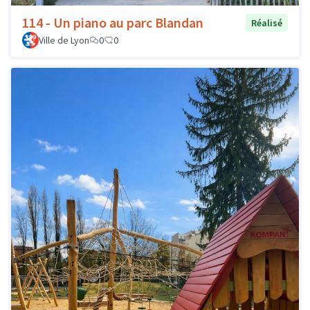
114 - Un piano au parc Blandan
Réalisé
Ville de Lyon
0
0