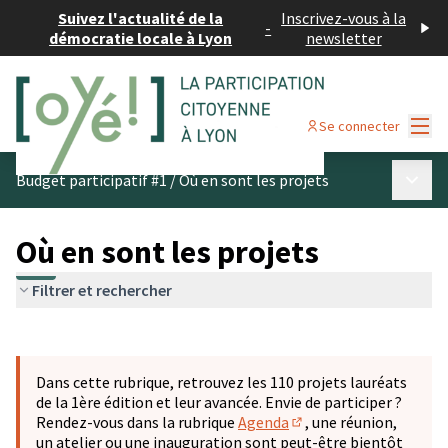
Suivez l'actualité de la
Inscrivez-vous à la
-
démocratie locale à Lyon
newsletter
Menu
Se connecter
Menu p
Budget participatif #1
/
Où en sont les projets
Où en sont les projets
Filtrer et rechercher
Passer la carte
Leaflet
|
©
OpenStreetMap
contributors
L'élément suivant est une carte qui présente les éléments 
+
Dans cette rubrique, retrouvez les 110 projets lauréats
−
de la 1ère édition et leur avancée. Envie de participer ?
Rendez-vous dans la rubrique
Agenda
, une réunion,
(S'ouvre dans un nouve
un atelier ou une inauguration sont peut-être bientôt