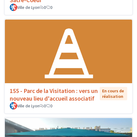
Ville de Lyon
0
0
155 - Parc de la Visitation : vers un
En cours de
réalisation
nouveau lieu d'accueil associatif
Ville de Lyon
0
0