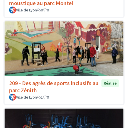
moustique au parc Montel
Ville de Lyon
0
0
209 - Des agrès de sports inclusifs au
Réalisé
parc Zénith
Ville de Lyon
1
0