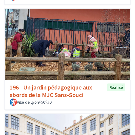
196 - Un jardin pédagogique aux
Réalisé
abords de la MJC Sans-Souci
Ville de Lyon
0
0