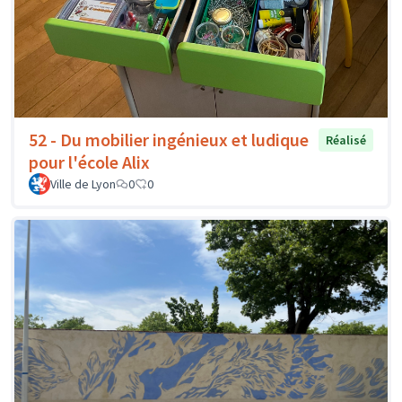
52 - Du mobilier ingénieux et ludique
Réalisé
pour l'école Alix
Ville de Lyon
0
0