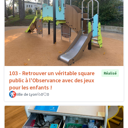
103 - Retrouver un véritable square
Réalisé
public à l'Observance avec des jeux
pour les enfants !
Ville de Lyon
0
0