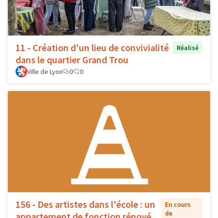
11 - Création d'un lieu de convivialité
Réalisé
dans le quartier Grand Trou
Ville de Lyon
0
0
156 - Des artistes dans l'école : un
En cours
de
appartement de fonction rénové