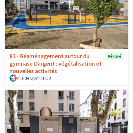
83 - Réaménagement autour du
Réalisé
gymnase Dargent : végétalisation et
nouvelles activités
Ville de Lyon
1
0