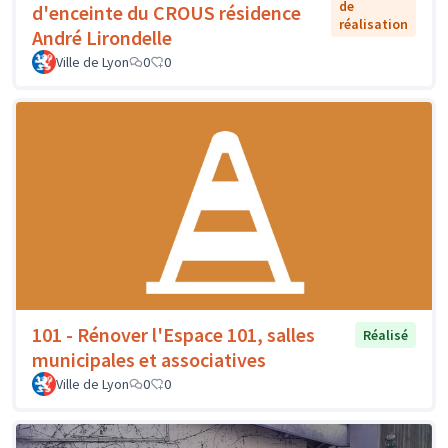
de
d'enceinte du CROUS résidence
réalisation
André Lirondelle
Ville de Lyon
0
0
101 - Rénover l'Espace 101, salles
Réalisé
municipales et associatives
Ville de Lyon
0
0