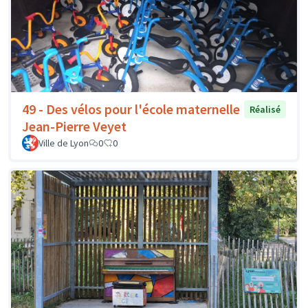
49 - Des vélos pour l'école maternelle
Réalisé
Jean-Pierre Veyet
Ville de Lyon
0
0