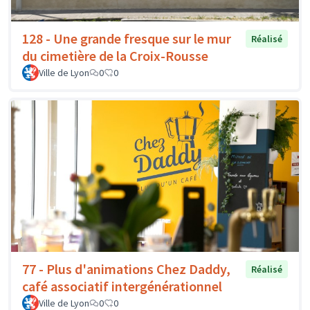
128 - Une grande fresque sur le mur
Réalisé
du cimetière de la Croix-Rousse
Ville de Lyon
0
0
77 - Plus d'animations Chez Daddy,
Réalisé
café associatif intergénérationnel
Ville de Lyon
0
0