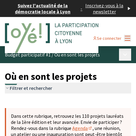
Suivez l'actualité de la
Inscrivez-vous à la
-
démocratie locale à Lyon
newsletter
Menu
Se connecter
Menu p
Budget participatif #1
/
Où en sont les projets
Où en sont les projets
Filtrer et rechercher
Passer la carte
Leaflet
|
©
OpenStreetMap
contributors
L'élément suivant est une carte qui présente les éléments 
+
Dans cette rubrique, retrouvez les 110 projets lauréats
−
de la 1ère édition et leur avancée. Envie de participer ?
Rendez-vous dans la rubrique
Agenda
, une réunion,
(S'ouvre dans un nouve
un atelier ou une inauguration sont peut-être bientôt