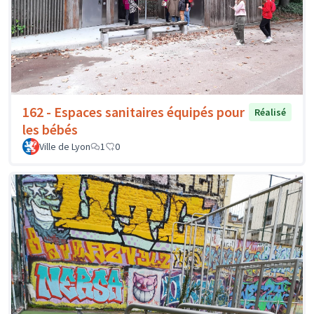
162 - Espaces sanitaires équipés pour
Réalisé
les bébés
Ville de Lyon
1
0