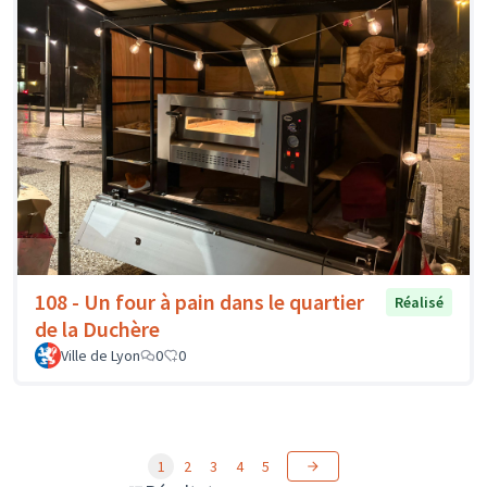
108 - Un four à pain dans le quartier
Réalisé
de la Duchère
Ville de Lyon
0
0
1
2
3
4
5