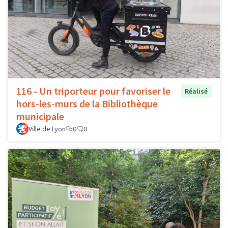
116 - Un triporteur pour favoriser le
Réalisé
hors-les-murs de la Bibliothèque
municipale
Ville de Lyon
0
0