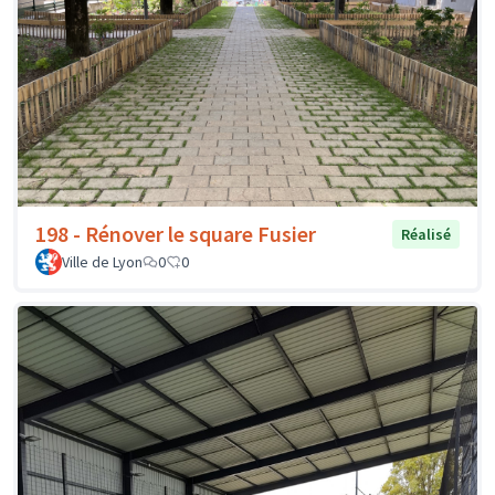
198 - Rénover le square Fusier
Réalisé
Ville de Lyon
0
0