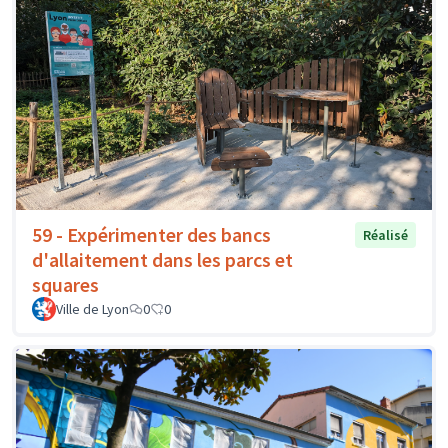
59 - Expérimenter des bancs
Réalisé
d'allaitement dans les parcs et
squares
Ville de Lyon
0
0