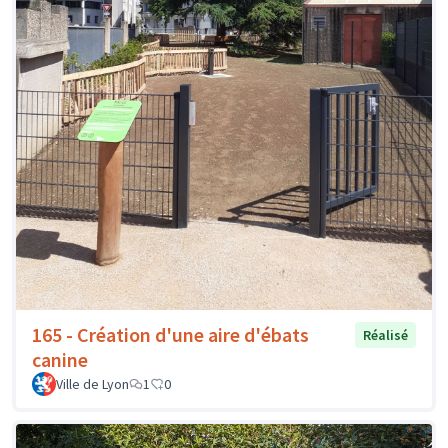
165 - Création d'une aire d'ébats
Réalisé
canine
Ville de Lyon
1
0