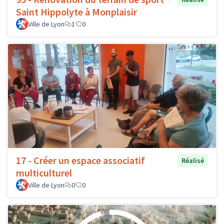
Saint Hippolyte à Monplaisir
Ville de Lyon
1
0
17 - Créer un espace associatif
Réalisé
multiculturel
Ville de Lyon
0
0