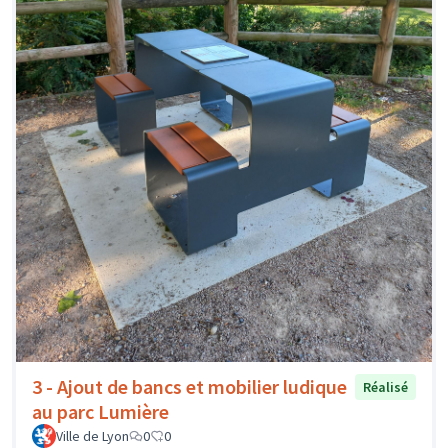
3 - Ajout de bancs et mobilier ludique
Réalisé
au parc Lumière
Ville de Lyon
0
0