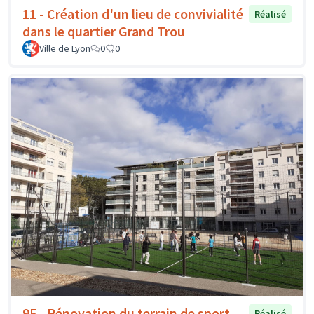
11 - Création d'un lieu de convivialité
Réalisé
dans le quartier Grand Trou
Ville de Lyon
0
0
95 - Rénovation du terrain de sport
Réalisé