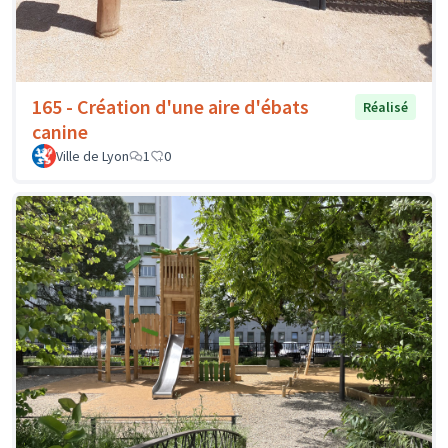
165 - Création d'une aire d'ébats
Réalisé
canine
Ville de Lyon
1
0