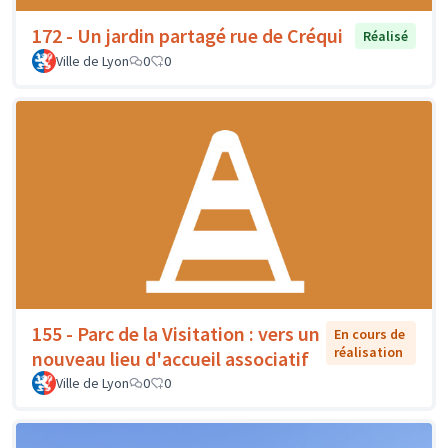
172 - Un jardin partagé rue de Créqui
Réalisé
Ville de Lyon
0
0
155 - Parc de la Visitation : vers un
En cours de
réalisation
nouveau lieu d'accueil associatif
Ville de Lyon
0
0