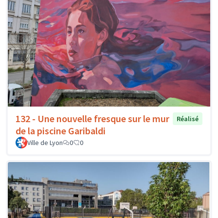
132 - Une nouvelle fresque sur le mur
Réalisé
de la piscine Garibaldi
Ville de Lyon
0
0