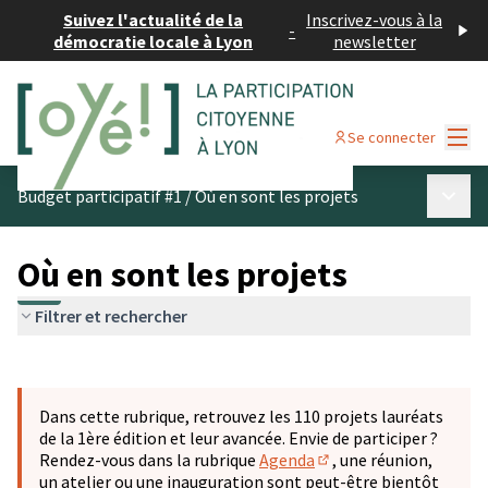
Suivez l'actualité de la
Inscrivez-vous à la
-
démocratie locale à Lyon
newsletter
Menu
Se connecter
Menu p
Budget participatif #1
/
Où en sont les projets
Où en sont les projets
Filtrer et rechercher
Passer la carte
Leaflet
|
©
OpenStreetMap
contributors
L'élément suivant est une carte qui présente les éléments 
+
Dans cette rubrique, retrouvez les 110 projets lauréats
−
de la 1ère édition et leur avancée. Envie de participer ?
Rendez-vous dans la rubrique
Agenda
, une réunion,
(S'ouvre dans un nouve
un atelier ou une inauguration sont peut-être bientôt