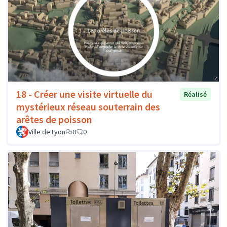
18 - Créer une visite virtuelle du
Réalisé
mystérieux réseau souterrain des
arêtes de poisson
Ville de Lyon
0
0