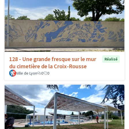
128 - Une grande fresque sur le mur
Réalisé
du cimetière de la Croix-Rousse
Ville de Lyon
0
0