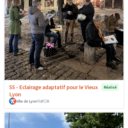
55 - Eclairage adaptatif pour le Vieux
Réalisé
Lyon
Ville de Lyon
0
0