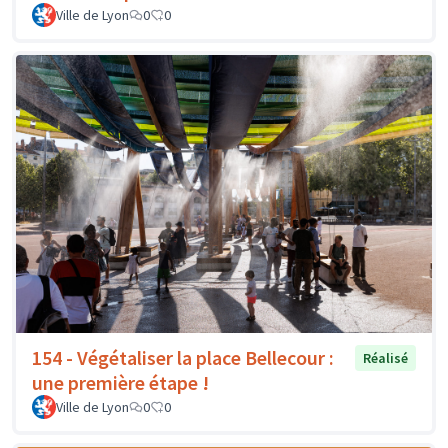
Ville de Lyon
0
0
154 - Végétaliser la place Bellecour :
Réalisé
une première étape !
Ville de Lyon
0
0