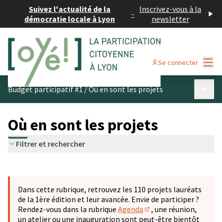
Suivez l'actualité de la
Inscrivez-vous à la
-
démocratie locale à Lyon
newsletter
Menu
Se connecter
Menu p
Budget participatif #1
/
Où en sont les projets
Où en sont les projets
Filtrer et rechercher
Passer la carte
Leaflet
|
©
OpenStreetMap
contributors
L'élément suivant est une carte qui présente les éléments 
+
Dans cette rubrique, retrouvez les 110 projets lauréats
−
de la 1ère édition et leur avancée. Envie de participer ?
Rendez-vous dans la rubrique
Agenda
, une réunion,
(S'ouvre dans un nouve
un atelier ou une inauguration sont peut-être bientôt