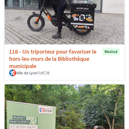
116 - Un triporteur pour favoriser le
Réalisé
hors-les-murs de la Bibliothèque
municipale
Ville de Lyon
0
0