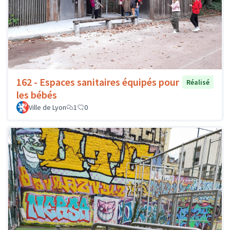
162 - Espaces sanitaires équipés pour
Réalisé
les bébés
Ville de Lyon
1
0