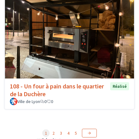
108 - Un four à pain dans le quartier
Réalisé
de la Duchère
Ville de Lyon
0
0
1
2
3
4
5