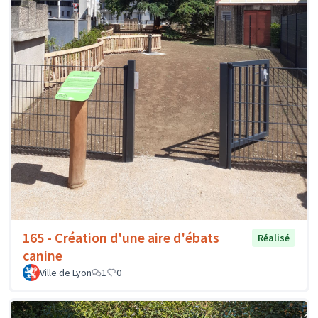
165 - Création d'une aire d'ébats
Réalisé
canine
Ville de Lyon
1
0