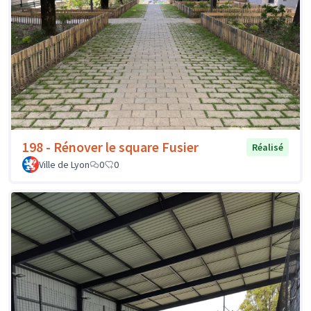
198 - Rénover le square Fusier
Réalisé
Ville de Lyon
0
0