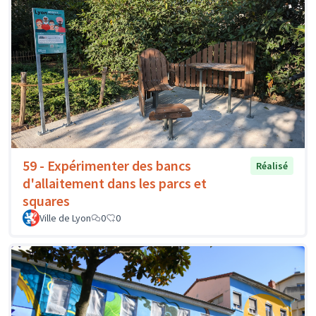
59 - Expérimenter des bancs
Réalisé
d'allaitement dans les parcs et
squares
Ville de Lyon
0
0