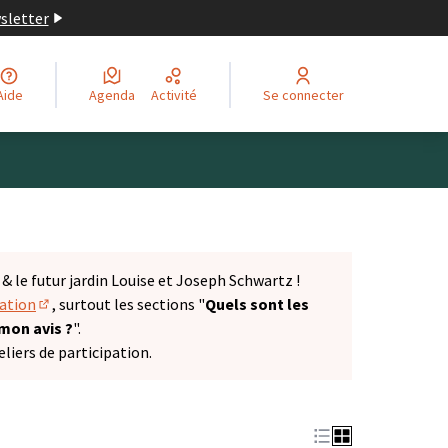
wsletter
Aide
Agenda
Activité
Se connecter
 le futur jardin Louise et Joseph Schwartz !
tation
, surtout les sections "
Quels sont les
(S'ouvre dans un nouvel onglet)
 mon avis ?
".
liers de participation.