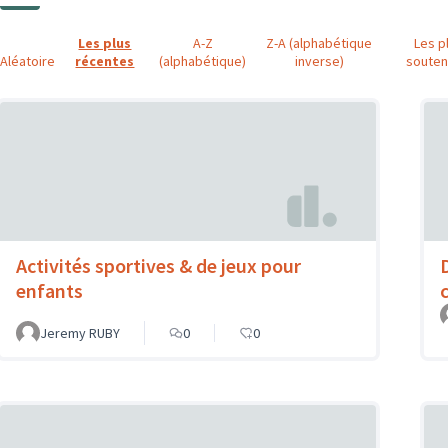
Les plus
A-Z
Z-A (alphabétique
Les p
Aléatoire
récentes
(alphabétique)
inverse)
soute
Activités sportives & de jeux pour
enfants
Jeremy RUBY
0
0