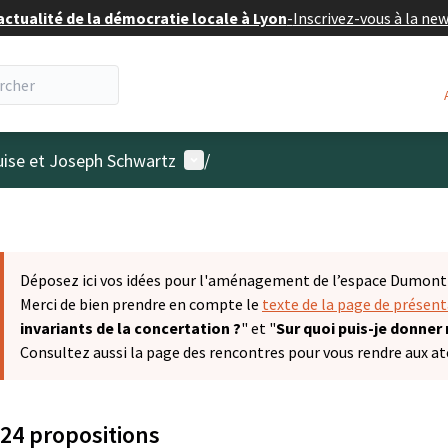
actualité de la démocratie locale à Lyon
-
Inscrivez-vous à la ne
Menu utilisateur
uise et Joseph Schwartz
/
Déposez ici vos idées pour l'aménagement de l’espace Dumont &
Merci de bien prendre en compte le
texte de la page de présen
invariants de la concertation ?
" et "
Sur quoi puis-je donner
Consultez aussi la page des rencontres pour vous rendre aux ate
24 propositions