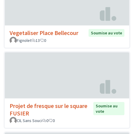
Vegetaliser Place Bellecour
Soumise au vote
Fignolet
13
0
Projet de fresque sur le square
Soumise au
vote
FUSIER
CIL Sans Souci
0
0