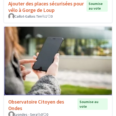
Ajouter des places sécurisées pour
Soumise
au vote
vélo à Gorge de Loup
Caillot-Gallois Tim
1
0
Observatoire Citoyen des
Soumise au
vote
Ondes
Lyondes - Sera
0
0