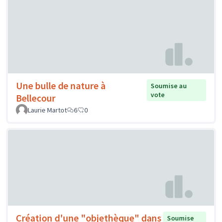
Une bulle de nature à
Soumise au
vote
Bellecour
Laurie Martot
6
0
Création d'une "objethèque" dans
Soumise