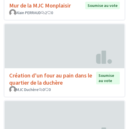
Mur de la MJC Monplaisir
Soumise au vote
Alain PERRAUD
2
0
Création d'un four au pain dans le
Soumise
au vote
quartier de la duchère
MJC Duchère
0
0