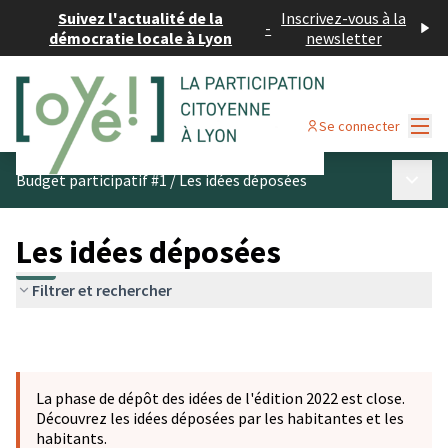
Suivez l'actualité de la
Inscrivez-vous à la
-
démocratie locale à Lyon
newsletter
Menu
Se connecter
Menu p
Budget participatif #1
/
Les idées déposées
Les idées déposées
Filtrer et rechercher
La phase de dépôt des idées de l'édition 2022 est close.
Découvrez les idées déposées par les habitantes et les
habitants.