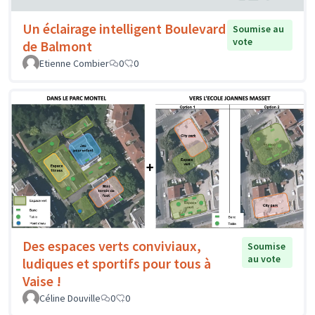
Un éclairage intelligent Boulevard
Soumise au
vote
de Balmont
Etienne Combier
0
0
Des espaces verts conviviaux,
Soumise
au vote
ludiques et sportifs pour tous à
Vaise !
Céline Douville
0
0