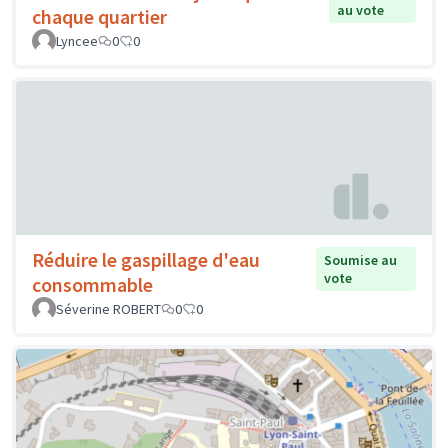
au vote
chaque quartier
Lyncee
0
0
Réduire le gaspillage d'eau
Soumise au
vote
consommable
Séverine ROBERT
0
0