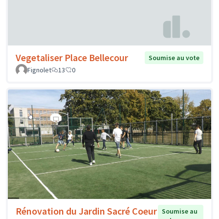
Vegetaliser Place Bellecour
Soumise au vote
Fignolet
13
0
Rénovation du Jardin Sacré Coeur
Soumise au