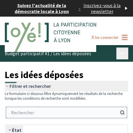
Suivez l'actualité de la
Inscrivez-vous à la
-
démocratie locale à Lyon
newsletter
Menu
Se connecter
Menu p
Budget participatif #1
/
Les idées déposées
Les idées déposées
Filtrer et rechercher
Le formulaire ci-dessous filtre dynamiquement les résultats de la recherche
lorsque les conditions de recherche sont modifiées.
État