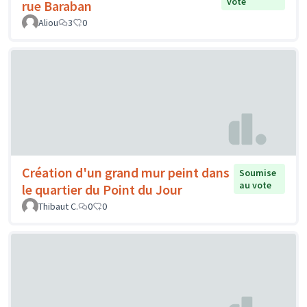
vote
rue Baraban
Aliou
3
0
Création d'un grand mur peint dans
Soumise
au vote
le quartier du Point du Jour
Thibaut C.
0
0