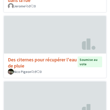
dans la rue
Jerome
0
0
Des citernes pour récupérer l'eau
Soumise au
vote
de pluie
Nico Pigeon
9
0