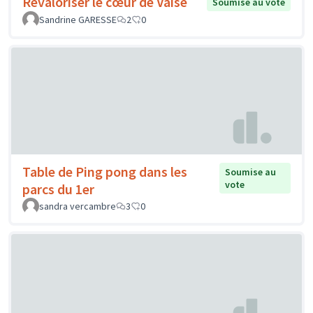
Revaloriser le cœur de Vaise
Soumise au vote
Sandrine GARESSE
2
0
Table de Ping pong dans les
Soumise au
vote
parcs du 1er
sandra vercambre
3
0