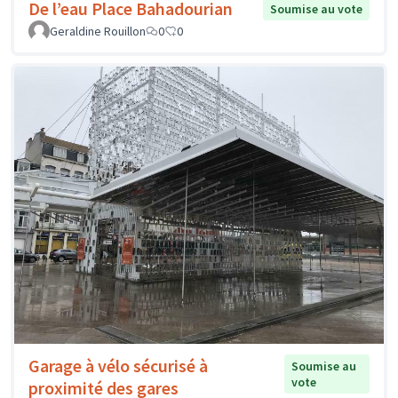
De l’eau Place Bahadourian
Soumise au vote
Geraldine Rouillon
0
0
Garage à vélo sécurisé à
Soumise au
vote
proximité des gares