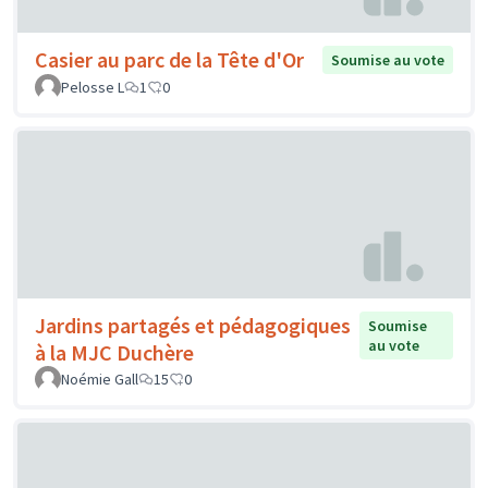
Casier au parc de la Tête d'Or
Soumise au vote
Pelosse L
1
0
Jardins partagés et pédagogiques
Soumise
au vote
à la MJC Duchère
Noémie Gall
15
0