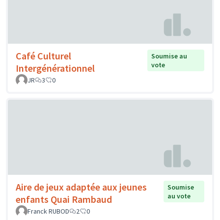
Café Culturel
Soumise au
vote
Intergénérationnel
JR
3
0
Aire de jeux adaptée aux jeunes
Soumise
au vote
enfants Quai Rambaud
Franck RUBOD
2
0