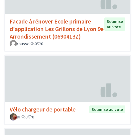
Facade à rénover Ecole primaire
Soumise
au vote
d'application Les Grillons de Lyon 9e
Arrondissement (0690413Z)
roussel
0
0
Vélo chargeur de portable
Soumise au vote
DF
3
0