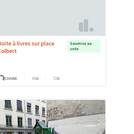
oite à livres sur place
Soumise au
vote
Colbert
CHAINE
0
0