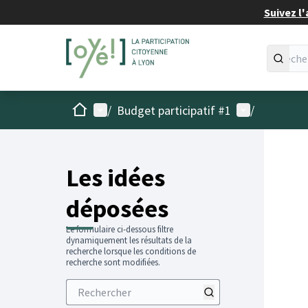
Suivez l'
Accueil
Menu principal
Menu utilisat
/
Budget participatif #1
/
Les idées
déposées
Le formulaire ci-dessous filtre
dynamiquement les résultats de la
recherche lorsque les conditions de
recherche sont modifiées.