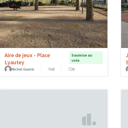
Aire de jeux - Place
Soumise au
vote
Lyautey
Michel Guerin
0
0