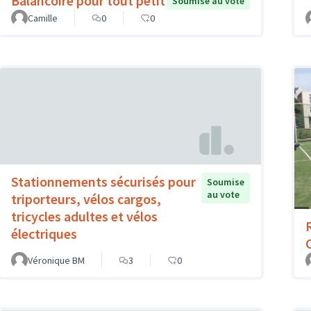
Balancoire pour tout petit
Soumise au vote
Camille
0
0
Stationnements sécurisés pour
Soumise
au vote
triporteurs, vélos cargos,
tricycles adultes et vélos
électriques
Véronique BM
3
0