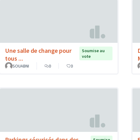
Une salle de change pour
Soumise au
vote
tous ...
SOUABNI
0
0
Parkings sécurisés dans des
Soumise