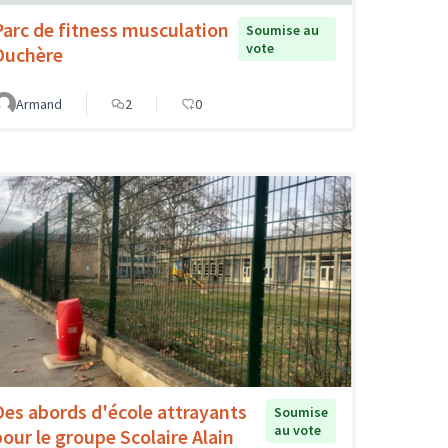
Parc de fitness musculation
Soumise au
vote
Duchère
Armand
2
0
Des abords d'école attrayants
Soumise
au vote
pour le groupe Scolaire Alain