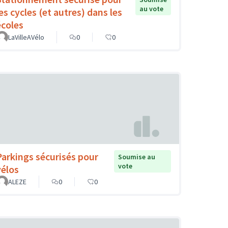
au vote
es cycles (et autres) dans les
écoles
LaVilleAVélo
0
0
Parkings sécurisés pour
Soumise au
vote
vélos
ALEZE
0
0