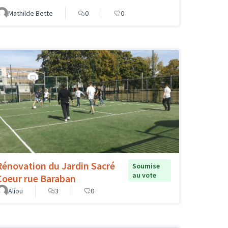
Mathilde Bette
0
0
Rénovation du Jardin Sacré
Soumise
au vote
Coeur rue Baraban
Aliou
3
0