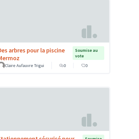
Des arbres pour la piscine
Soumise au
vote
Mermoz
Claire Aufauvre Trigui
0
0
Stationnement sécurisé pour
Soumise