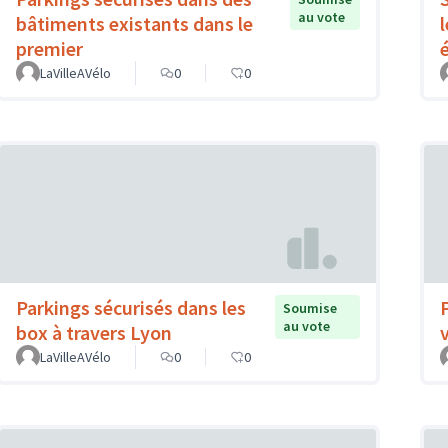
au vote
bâtiments existants dans le
l
premier
LaVilleAVélo
0
0
Parkings sécurisés dans les
Soumise
au vote
box à travers Lyon
LaVilleAVélo
0
0