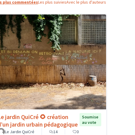
s plus commentées
Les plus suivies
Avec le plus d'auteurs
Le jardin QuiCré 🌻 création
Soumise
au vote
d’un jardin urbain pédagogique
Le Jardin QuiCré
14
0