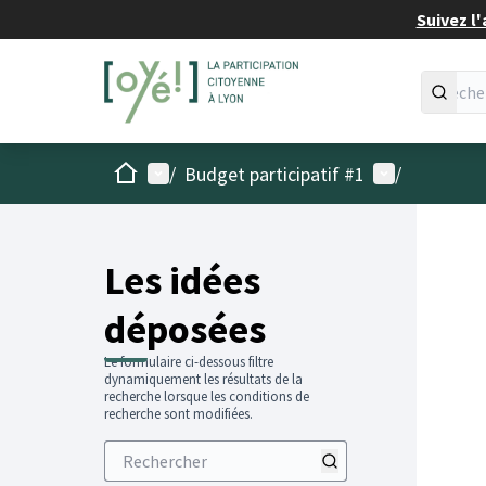
Suivez l'
Accueil
Menu principal
Menu utilisat
/
Budget participatif #1
/
Les idées
déposées
Le formulaire ci-dessous filtre
dynamiquement les résultats de la
recherche lorsque les conditions de
recherche sont modifiées.