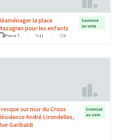
Réaménager la place
Soumise
au vote
Mazagran pour les enfants
Pierre T
11
0
Fresque sur mur du Crous
Soumise
au vote
Résidence André Lirondelles,
Rue Garibaldi