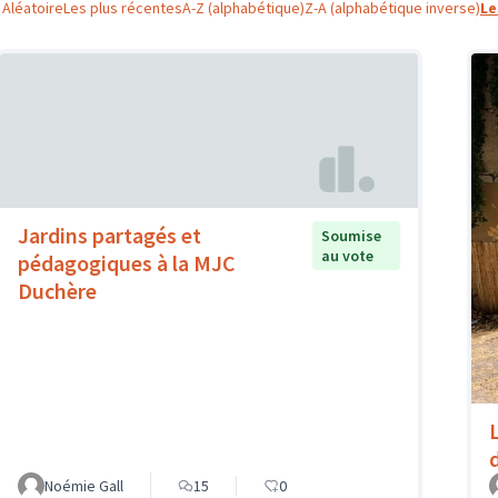
Aléatoire
Les plus récentes
A-Z (alphabétique)
Z-A (alphabétique inverse)
Le
Jardins partagés et
Soumise
au vote
pédagogiques à la MJC
Duchère
Noémie Gall
15
0