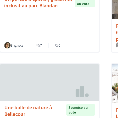
au vote
inclusif au parc Blandan
Brignola
7
0
Une bulle de nature à
Soumise au
vote
Bellecour