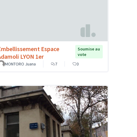
Embellissement Espace
Soumise au
vote
Adamoli LYON 1er
MONTORO Juana
7
0