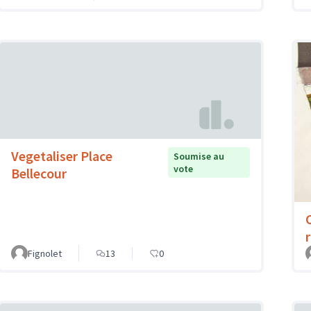
Vegetaliser Place
Soumise au
vote
Bellecour
Fignolet
13
0