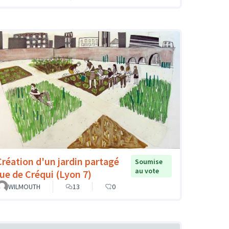
Création d'un jardin partagé
Soumise
au vote
rue de Créqui (Lyon 7)
WILMOUTH
13
0