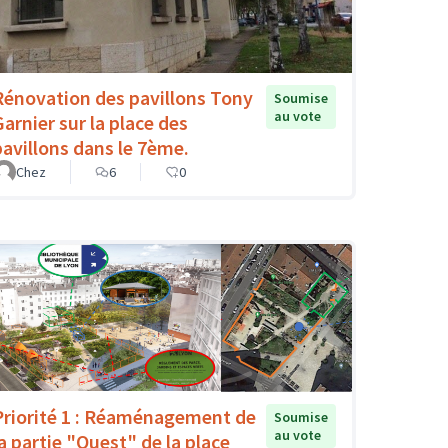
Rénovation des pavillons Tony
Soumise
au vote
Garnier sur la place des
pavillons dans le 7ème.
Chez
6
0
Priorité 1 : Réaménagement de
Soumise
au vote
la partie "Ouest" de la place