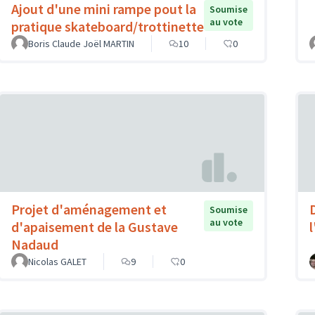
Ajout d'une mini rampe pout la
Soumise
au vote
pratique skateboard/trottinette
Boris Claude Joël MARTIN
10
0
Projet d'aménagement et
Soumise
au vote
d'apaisement de la Gustave
Nadaud
Nicolas GALET
9
0