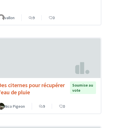
vallon
9
0
Des citernes pour récupérer
Soumise au
vote
l'eau de pluie
Nico Pigeon
9
0