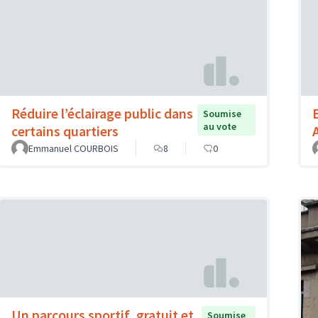
Réduire l’éclairage public dans
Soumise
au vote
certains quartiers
Emmanuel COURBOIS
8
0
Un parcours sportif, gratuit et
Soumise