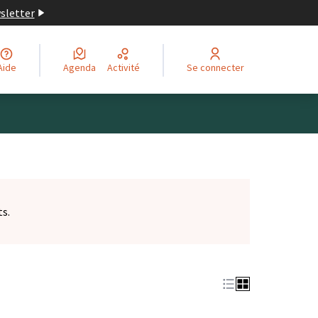
wsletter
Aide
Agenda
Activité
Se connecter
ts.
et)