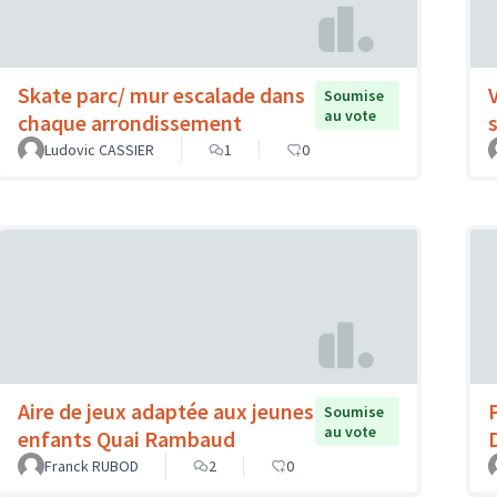
Skate parc/ mur escalade dans
Soumise
au vote
chaque arrondissement
Ludovic CASSIER
1
0
Aire de jeux adaptée aux jeunes
Soumise
au vote
enfants Quai Rambaud
Franck RUBOD
2
0