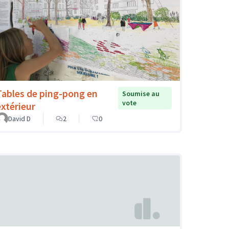
Tables de ping-pong en
Soumise au
vote
extérieur
David D
2
0