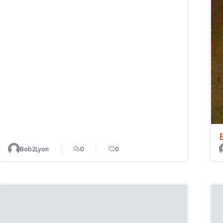
Bob2Lyon
0
0