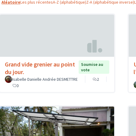
Aléatoire
Les plus récentes
A-Z (alphabétique)
Z-A (alphabétique inverse)
Grand vide grenier au point
Soumise au
vote
du jour.
Isabelle Danielle Andrée DESMETTRE
2
0