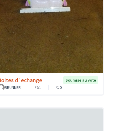
Boites d' echange
Soumise au vote
BRUNNER
1
0