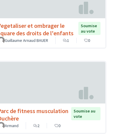
Vegetaliser et ombrager le
Soumise
au vote
square des droits de l'enfants
Guillaume Arnaud BAUER
1
0
Parc de fitness musculation
Soumise au
vote
Duchère
Armand
2
0