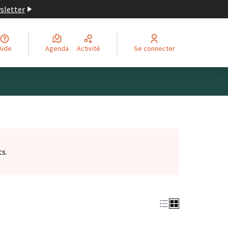
wsletter
Aide
Agenda
Activité
Se connecter
ts.
et)