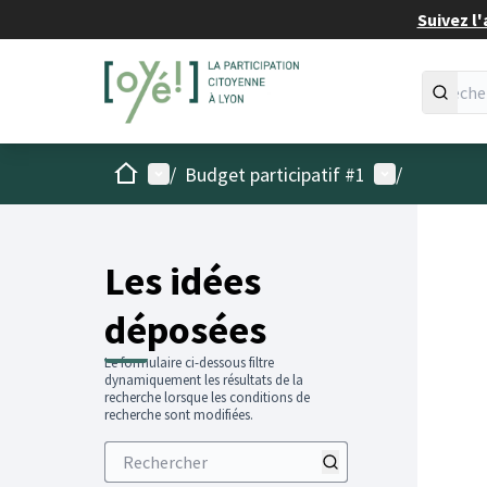
Suivez l'
Accueil
Menu principal
Menu utilisat
/
Budget participatif #1
/
Les idées
déposées
Le formulaire ci-dessous filtre
dynamiquement les résultats de la
recherche lorsque les conditions de
recherche sont modifiées.