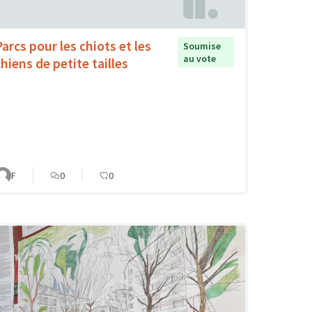
Parcs pour les chiots et les
Soumise
au vote
hiens de petite tailles
F
0
0