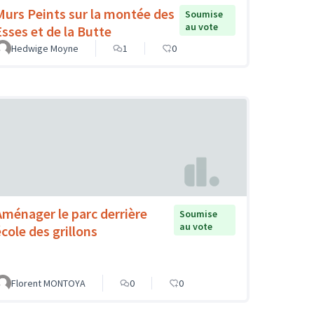
Murs Peints sur la montée des
Soumise
au vote
Esses et de la Butte
Hedwige Moyne
1
0
Aménager le parc derrière
Soumise
au vote
école des grillons
Florent MONTOYA
0
0