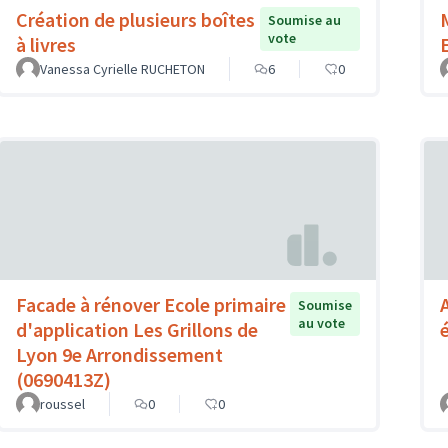
Création de plusieurs boîtes
Soumise au
vote
à livres
Vanessa Cyrielle RUCHETON
6
0
Facade à rénover Ecole primaire
Soumise
au vote
d'application Les Grillons de
Lyon 9e Arrondissement
(0690413Z)
roussel
0
0