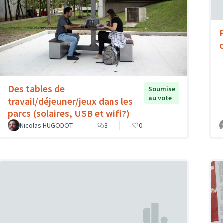
c
Des tables de
Soumise
au vote
travail/déjeuner/jeux dans les
parcs (solaires, USB et wifi?)
Nicolas HUGODOT
3
0