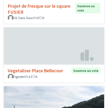
Projet de fresque sur le square
Soumise au
vote
FUSIER
CIL Sans Souci
0
0
Vegetaliser Place Bellecour
Soumise au vote
Fignolet
13
0