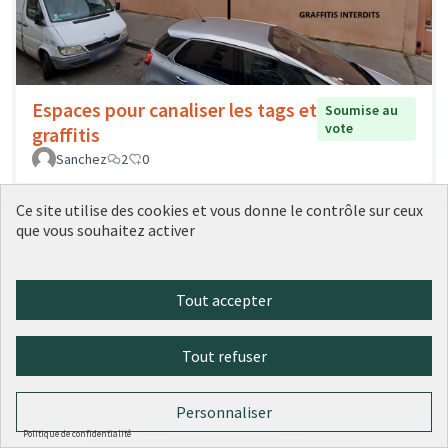
Espaces pour canaliser les tags et
Soumise au
vote
graffitis
Sanchez
2
0
Ce site utilise des cookies et vous donne le contrôle sur ceux
que vous souhaitez activer
Tout accepter
Tout refuser
Garages à vélos sécurisés
Soumise au vote
Dargent
12
0
Personnaliser
Politique de confidentialité