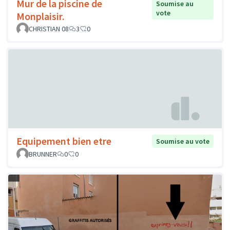
Mur de la piscine de
Soumise au
vote
Monplaisir.
CHRISTIAN 08
3
0
Equipement bien etre
Soumise au vote
BRUNNER
0
0