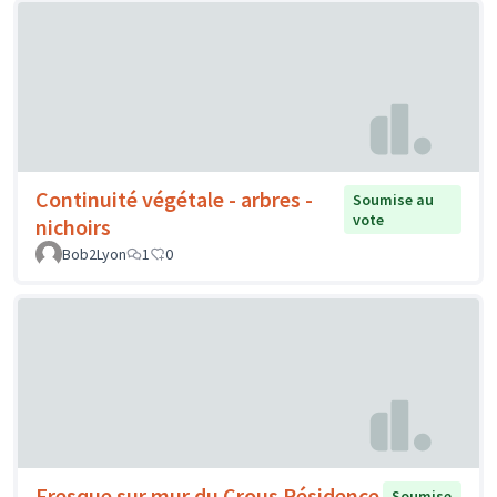
Continuité végétale - arbres -
Soumise au
vote
nichoirs
Bob2Lyon
1
0
Fresque sur mur du Crous Résidence
Soumise