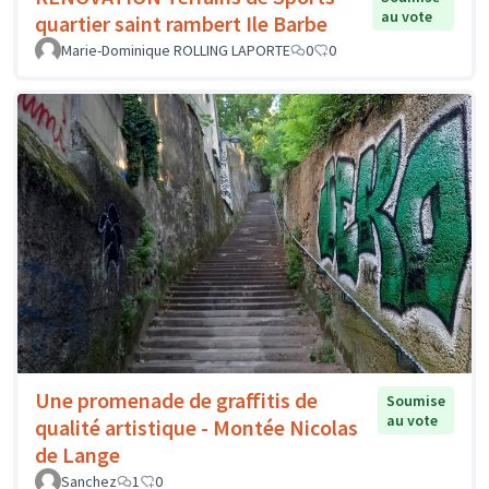
au vote
quartier saint rambert Ile Barbe
Marie-Dominique ROLLING LAPORTE
0
0
Une promenade de graffitis de
Soumise
au vote
qualité artistique - Montée Nicolas
de Lange
Sanchez
1
0