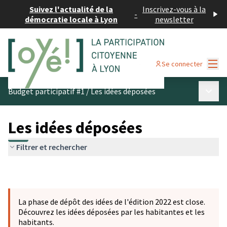
Suivez l'actualité de la
Inscrivez-vous à la
-
démocratie locale à Lyon
newsletter
Menu
Se connecter
Menu p
Budget participatif #1
/
Les idées déposées
Les idées déposées
Filtrer et rechercher
La phase de dépôt des idées de l'édition 2022 est close.
Découvrez les idées déposées par les habitantes et les
habitants.