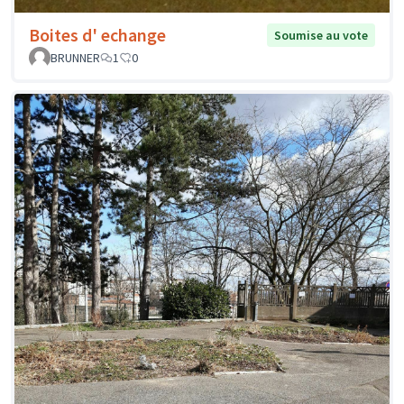
Boites d' echange
Soumise au vote
BRUNNER
1
0