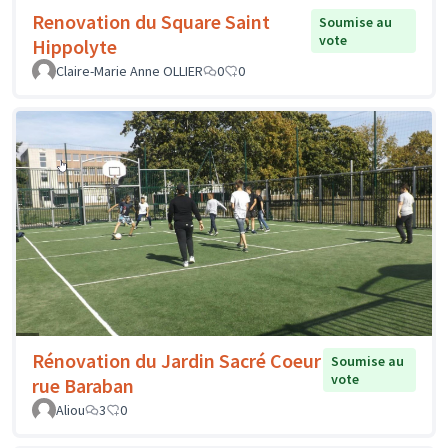
Renovation du Square Saint
Soumise au
vote
Hippolyte
Claire-Marie Anne OLLIER
0
0
Rénovation du Jardin Sacré Coeur
Soumise au
vote
rue Baraban
Aliou
3
0