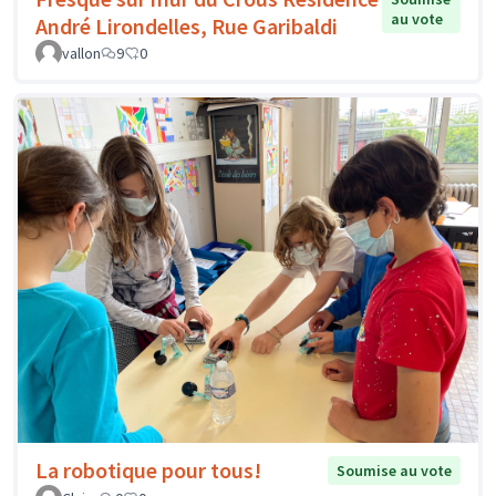
au vote
André Lirondelles, Rue Garibaldi
vallon
9
0
La robotique pour tous!
Soumise au vote