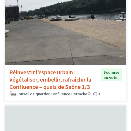
Réinvestir l’espace urbain :
Soumise
au vote
Végétaliser, embellir, rafraîchir la
Confluence – quais de Saône 1/3
Conseil de quartier Confluence Perrache
0
0