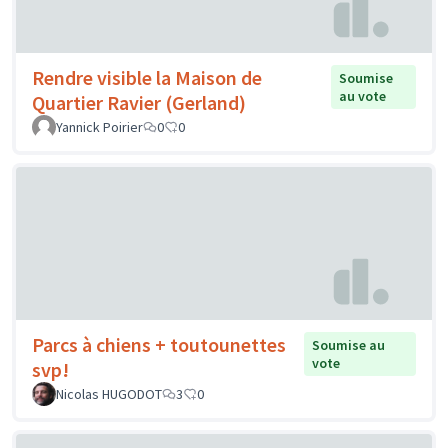
Rendre visible la Maison de
Soumise
au vote
Quartier Ravier (Gerland)
Yannick Poirier
0
0
Parcs à chiens + toutounettes
Soumise au
vote
svp!
Nicolas HUGODOT
3
0