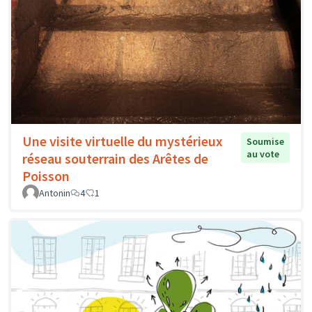
Une visite virtuelle du mystérieux
Soumise
au vote
réseau souterrain des Arêtes de
Poisson
Antonin
4
1