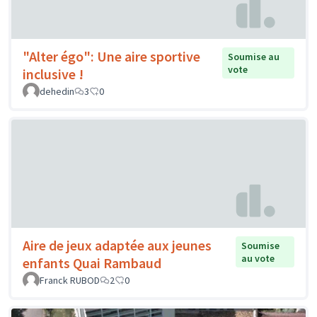
"Alter égo": Une aire sportive
Soumise au
vote
inclusive !
dehedin
3
0
Aire de jeux adaptée aux jeunes
Soumise
au vote
enfants Quai Rambaud
Franck RUBOD
2
0