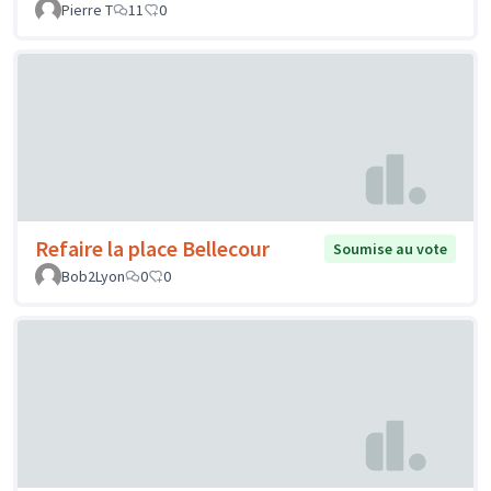
Pierre T
11
0
Refaire la place Bellecour
Soumise au vote
Bob2Lyon
0
0