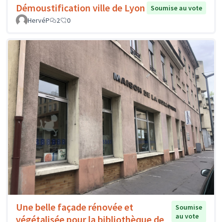
Démoustification ville de Lyon
Soumise au vote
HervéP
2
0
Une belle façade rénovée et
Soumise
au vote
végétalisée pour la bibliothèque de