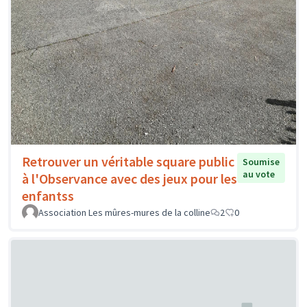
Retrouver un véritable square public
Soumise
au vote
à l'Observance avec des jeux pour les
enfantss
Association Les mûres-mures de la colline
2
0