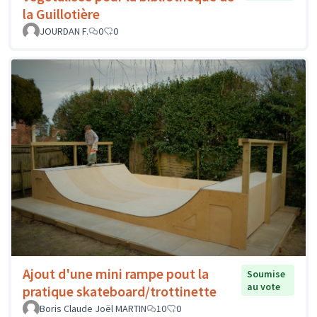
la Guillotière
JOURDAN F.
0
0
Ajout d'une mini rampe pout la
Soumise
au vote
pratique skateboard/trottinette
Boris Claude Joël MARTIN
10
0