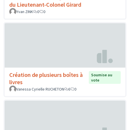
du Lieutenant-Colonel Girard
Yvan ZINK
0
0
Création de plusieurs boîtes à
Soumise au
vote
livres
Vanessa Cyrielle RUCHETON
6
0