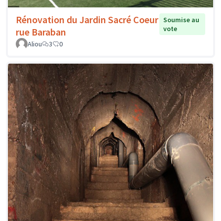
Rénovation du Jardin Sacré Coeur
Soumise au
vote
rue Baraban
Aliou
3
0