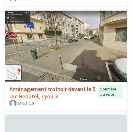
Aménagement trottoir devant le 5
Soumise
au vote
rue Rebatel, Lyon 3
LM
1
0