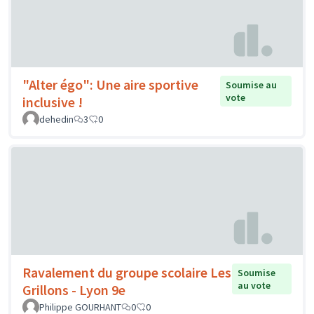
"Alter égo": Une aire sportive
Soumise au
vote
inclusive !
dehedin
3
0
Ravalement du groupe scolaire Les
Soumise
au vote
Grillons - Lyon 9e
Philippe GOURHANT
0
0