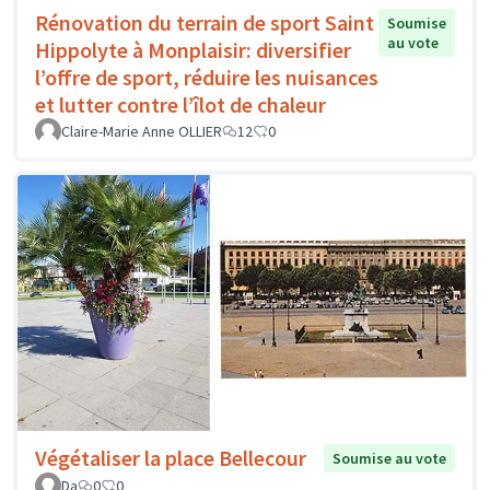
Rénovation du terrain de sport Saint
Soumise
au vote
Hippolyte à Monplaisir: diversifier
l’offre de sport, réduire les nuisances
et lutter contre l’îlot de chaleur
Claire-Marie Anne OLLIER
12
0
Végétaliser la place Bellecour
Soumise au vote
Da
0
0