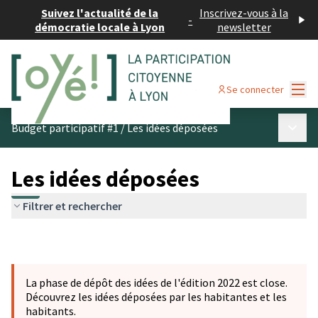
Suivez l'actualité de la
Inscrivez-vous à la
-
démocratie locale à Lyon
newsletter
Menu
Se connecter
Menu p
Budget participatif #1
/
Les idées déposées
Les idées déposées
Filtrer et rechercher
La phase de dépôt des idées de l'édition 2022 est close.
Découvrez les idées déposées par les habitantes et les
habitants.