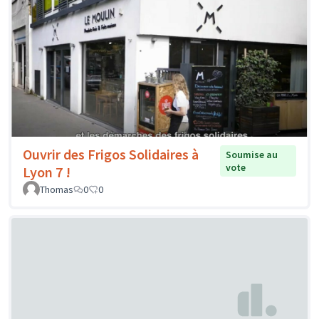
Ouvrir des Frigos Solidaires à
Soumise au
vote
Lyon 7 !
Thomas
0
0