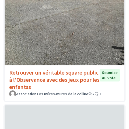
Retrouver un véritable square public
Soumise
au vote
à l'Observance avec des jeux pour les
enfantss
Association Les mûres-mures de la colline
2
0