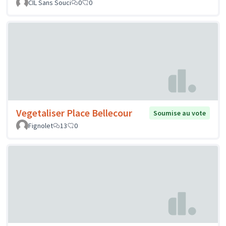
CIL Sans Souci
0
0
Vegetaliser Place Bellecour
Soumise au vote
Fignolet
13
0