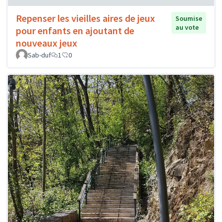
Repenser les vieilles aires de jeux
Soumise
au vote
pour enfants en ajoutant de
nouveaux jeux
Sab-duf
1
0