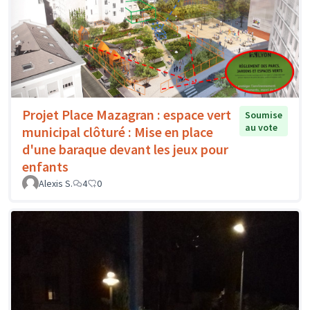
Projet Place Mazagran : espace vert
Soumise
au vote
municipal clôturé : Mise en place
d'une baraque devant les jeux pour
enfants
Alexis S.
4
0