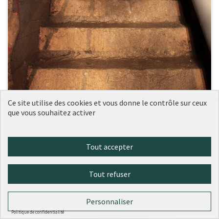
Ce site utilise des cookies et vous donne le contrôle sur ceux
que vous souhaitez activer
Une visite virtuelle du mystérieux
Tout accepter
Soumise
au vote
réseau souterrain des Arêtes de
Poisson
Tout refuser
Antonin
4
1
Personnaliser
Politique de confidentialité