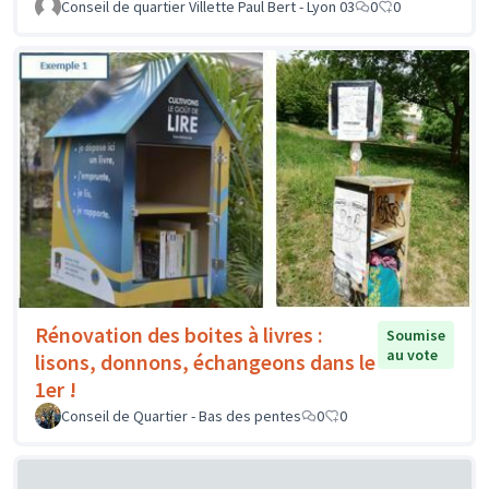
Conseil de quartier Villette Paul Bert - Lyon 03
0
0
Rénovation des boites à livres :
Soumise
au vote
lisons, donnons, échangeons dans le
1er !
Conseil de Quartier - Bas des pentes
0
0