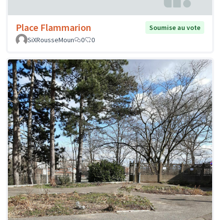
Place Flammarion
Soumise au vote
SiXRousseMoun
0
0