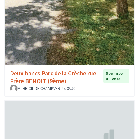
Deux bancs Parc de la Crèche rue
Soumise
au vote
Frère BENOIT (9ème)
MJBB CIL DE CHAMPVERT
0
0