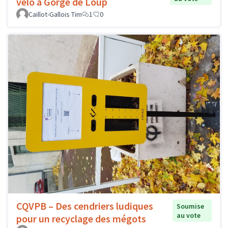
vélo à Gorge de Loup
Caillot-Gallois Tim
1
0
CQVPB – Des cendriers ludiques
Soumise
au vote
pour un recyclage des mégots