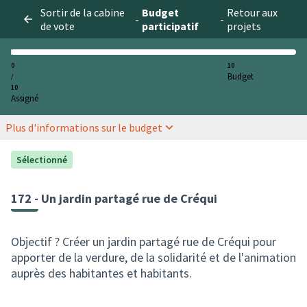
Sortir de la cabine
Budget
Retour aux
-
-
de vote
participatif
projets
0
10
Budget
/
10
Assigné
Plus d'informations sur le budget
Sélectionné
172 - Un jardin partagé rue de Créqui
Objectif ? Créer un jardin partagé rue de Créqui pour
apporter de la verdure, de la solidarité et de l'animation
auprès des habitantes et habitants.