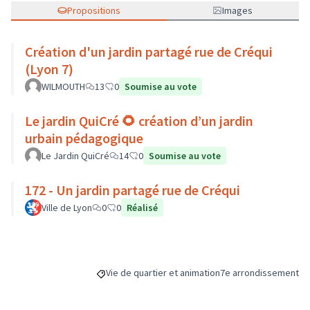
Propositions
Images
Création d'un jardin partagé rue de Créqui
(Lyon 7)
WILMOUTH
13
0
Soumise au vote
Le jardin QuiCré 🌻 création d’un jardin
urbain pédagogique
Le Jardin QuiCré
14
0
Soumise au vote
172 - Un jardin partagé rue de Créqui
Ville de Lyon
0
0
Réalisé
Vie de quartier et animation
7e arrondissement
Filtrer les résultats de la catégorie : Vie de quart
Filtrer les résultats p