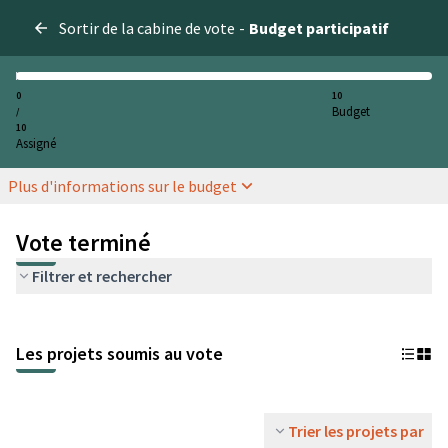
Sortir de la cabine de vote
-
Budget participatif
0
10
Budget
/
10
Assigné
Plus d'informations sur le budget
Vote terminé
Filtrer et rechercher
Les projets soumis au vote
Trier les projets par