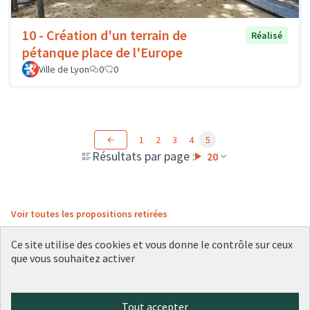
10 - Création d'un terrain de
Réalisé
pétanque place de l'Europe
Ville de Lyon
0
0
1
2
3
4
5
Résultats par page :
20
Voir toutes les propositions retirées
Ce site utilise des cookies et vous donne le contrôle sur ceux
que vous souhaitez activer
Conditions d'utilisation
Paramètres des cookies
Plateforme de participation citoyenne de la Ville de Lyon sur X
Plateforme de participation citoyenne de la Ville de Lyon sur Face
Plateforme de participation citoyenne de la Ville de Lyon sur 
Plateforme de participation citoyenne de la Ville de Lyo
Plateforme de participation citoyenne de la Ville d
Tout accepter