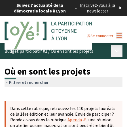
Suivez l'actualité de la
Inscrivez-vous à la
-
démocratie locale à Lyon
newsletter
Menu
Se connecter
Menu p
Budget participatif #1
/
Où en sont les projets
Où en sont les projets
Filtrer et rechercher
Passer la carte
Leaflet
|
©
OpenStreetMap
contributors
L'élément suivant est une carte qui présente les éléments 
+
Dans cette rubrique, retrouvez les 110 projets lauréats
−
de la 1ère édition et leur avancée. Envie de participer ?
Rendez-vous dans la rubrique
Agenda
, une réunion,
(S'ouvre dans un nouve
un atelier ou une inauguration sont peut-être bientôt