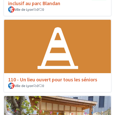
inclusif au parc Blandan
Ville de Lyon
0
0
110 - Un lieu ouvert pour tous les séniors
Ville de Lyon
0
0