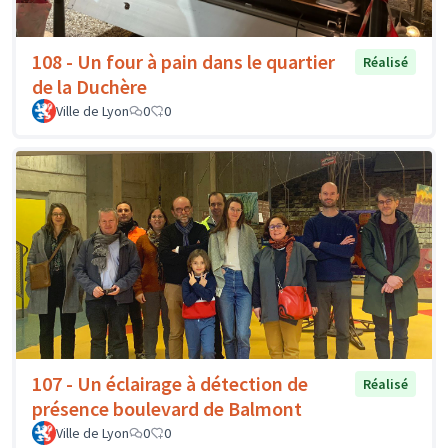
108 - Un four à pain dans le quartier
Réalisé
de la Duchère
Ville de Lyon
0
0
107 - Un éclairage à détection de
Réalisé
présence boulevard de Balmont
Ville de Lyon
0
0