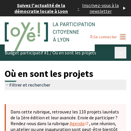
Suivez l'actualité de la
Inscrivez-vous à la
-
démocratie locale à Lyon
newsletter
Menu
Se connecter
Menu p
Budget participatif #1
/
Où en sont les projets
Où en sont les projets
Filtrer et rechercher
Passer la carte
Leaflet
|
©
OpenStreetMap
contributors
L'élément suivant est une carte qui présente les éléments 
+
Dans cette rubrique, retrouvez les 110 projets lauréats
−
de la 1ère édition et leur avancée. Envie de participer ?
Rendez-vous dans la rubrique
Agenda
, une réunion,
(S'ouvre dans un nouve
un atelier ou une inauguration sont peut-être bientôt