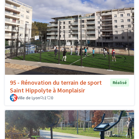
95 - Rénovation du terrain de sport
Réalisé
Saint Hippolyte à Monplaisir
Ville de Lyon
1
0