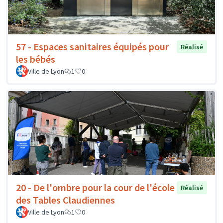
57 - Espaces sanitaires équipés pour
Réalisé
les bébés
Ville de Lyon
1
0
20 - De l'ombre pour la cour de l'école
Réalisé
des Tables Claudiennes
Ville de Lyon
1
0