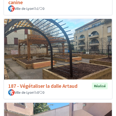
canine
Ville de Lyon
1
0
187 - Végétaliser la dalle Artaud
Réalisé
Ville de Lyon
0
0