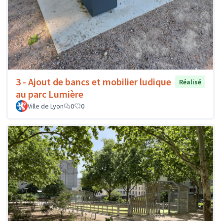
3 - Ajout de bancs et mobilier ludique
Réalisé
au parc Lumière
Ville de Lyon
0
0