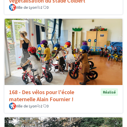
végétalisation du stade Colbert
Ville de Lyon
1
0
168 - Des vélos pour l'école
Réalisé
maternelle Alain Fournier !
Ville de Lyon
1
0