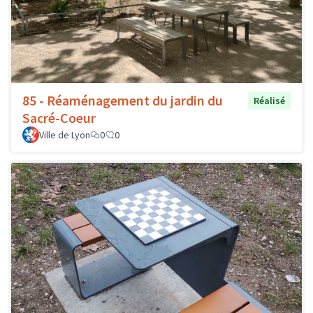
85 - Réaménagement du jardin du
Réalisé
Sacré-Coeur
Ville de Lyon
0
0