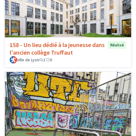
158 - Un lieu dédié à la jeunesse dans
Réalisé
l'ancien collège Truffaut
Ville de Lyon
1
0