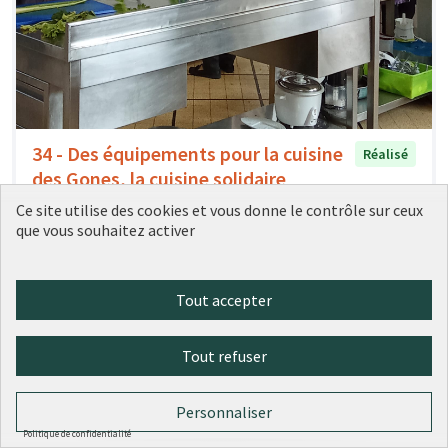
34 - Des équipements pour la cuisine
Réalisé
des Gones, la cuisine solidaire
partagée
Ce site utilise des cookies et vous donne le contrôle sur ceux
Ville de Lyon
0
0
que vous souhaitez activer
Tout accepter
Tout refuser
Personnaliser
Politique de confidentialité