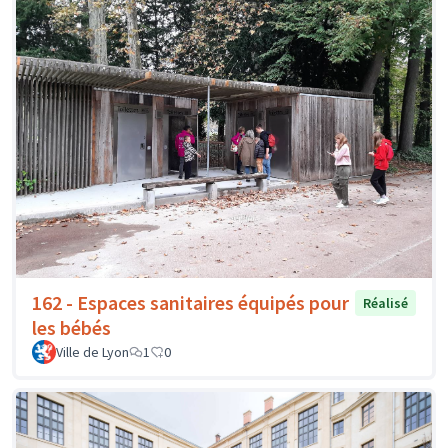
162 - Espaces sanitaires équipés pour
Réalisé
les bébés
Ville de Lyon
1
0