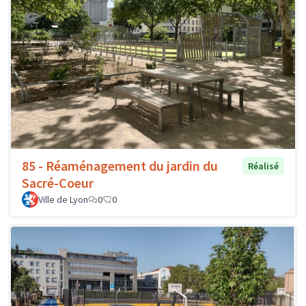
85 - Réaménagement du jardin du
Réalisé
Sacré-Coeur
Ville de Lyon
0
0