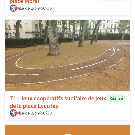
place Morel
Ville de Lyon
0
0
71 - Jeux coopératifs sur l'aire de jeux
Réalisé
de la place Lyautey
Ville de Lyon
0
0