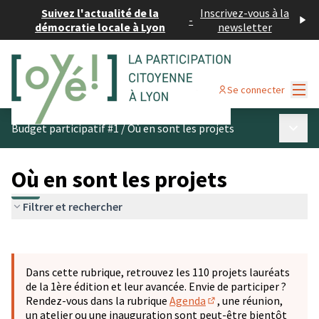
Suivez l'actualité de la
Inscrivez-vous à la
-
démocratie locale à Lyon
newsletter
Menu
Se connecter
Menu p
Budget participatif #1
/
Où en sont les projets
Où en sont les projets
Filtrer et rechercher
Passer la carte
Leaflet
|
©
OpenStreetMap
contributors
L'élément suivant est une carte qui présente les éléments 
+
Dans cette rubrique, retrouvez les 110 projets lauréats
−
de la 1ère édition et leur avancée. Envie de participer ?
Rendez-vous dans la rubrique
Agenda
, une réunion,
(S'ouvre dans un nouve
un atelier ou une inauguration sont peut-être bientôt