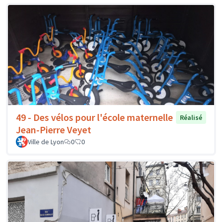
49 - Des vélos pour l'école maternelle
Réalisé
Jean-Pierre Veyet
Ville de Lyon
0
0