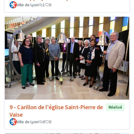
Ville de Lyon
1
0
9 - Carillon de l'église Saint-Pierre de
Réalisé
Vaise
Ville de Lyon
0
0