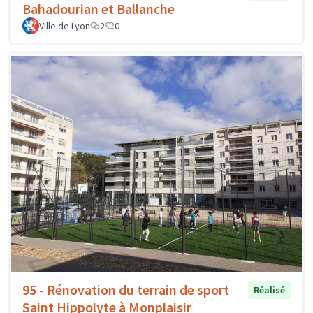
Bahadourian et Ballanche
Ville de Lyon
2
0
95 - Rénovation du terrain de sport
Réalisé
Saint Hippolyte à Monplaisir