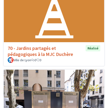
70 - Jardins partagés et
Réalisé
pédagogiques à la MJC Duchère
Ville de Lyon
0
0