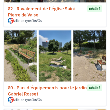
82 - Ravalement de l'église Saint-
Réalisé
Pierre de Vaise
Ville de Lyon
0
0
80 - Plus d'équipements pour le jardin
Réalisé
Gabriel Rosset
Ville de Lyon
0
0