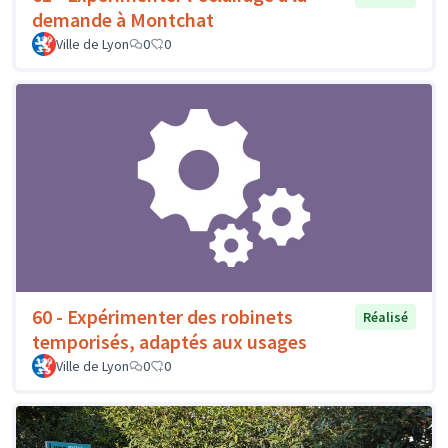
demande à Montchat
Ville de Lyon
0
0
60 - Expérimenter des robinets
Réalisé
temporisés, adaptés aux usages
Ville de Lyon
0
0