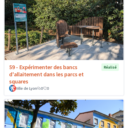
59 - Expérimenter des bancs
Réalisé
d'allaitement dans les parcs et
squares
Ville de Lyon
0
0