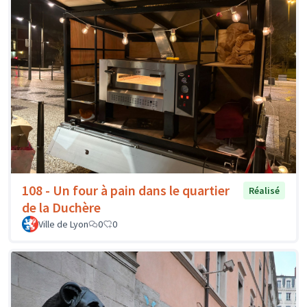
108 - Un four à pain dans le quartier
Réalisé
de la Duchère
Ville de Lyon
0
0