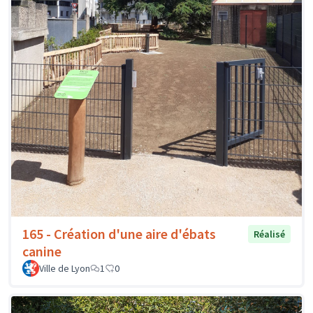
165 - Création d'une aire d'ébats
Réalisé
canine
Ville de Lyon
1
0