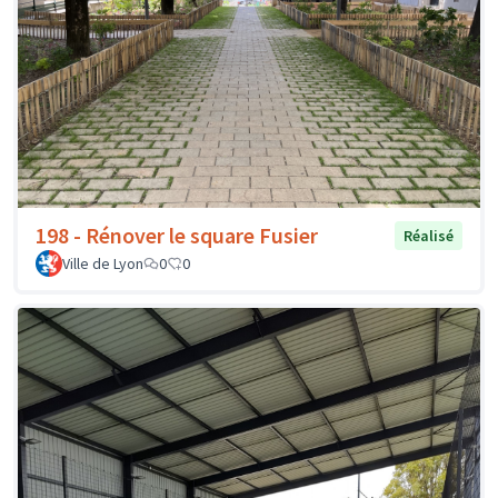
198 - Rénover le square Fusier
Réalisé
Ville de Lyon
0
0