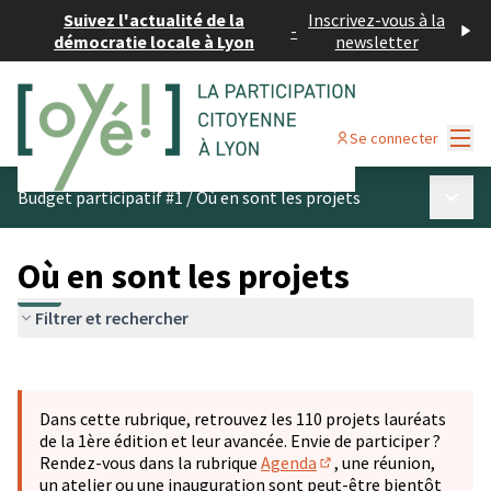
Suivez l'actualité de la
Inscrivez-vous à la
-
démocratie locale à Lyon
newsletter
Menu
Se connecter
Menu p
Budget participatif #1
/
Où en sont les projets
Où en sont les projets
Filtrer et rechercher
Passer la carte
Leaflet
|
©
OpenStreetMap
contributors
L'élément suivant est une carte qui présente les éléments 
+
Dans cette rubrique, retrouvez les 110 projets lauréats
−
de la 1ère édition et leur avancée. Envie de participer ?
Rendez-vous dans la rubrique
Agenda
, une réunion,
(S'ouvre dans un nouve
un atelier ou une inauguration sont peut-être bientôt