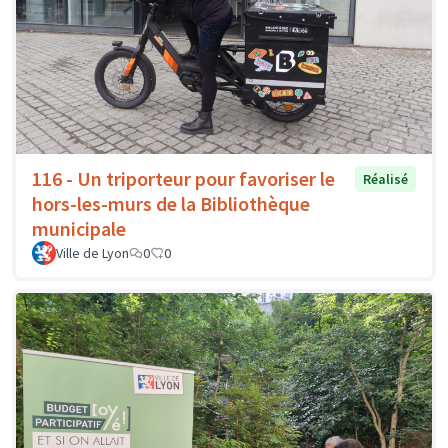
116 - Un triporteur pour favoriser le
Réalisé
hors-les-murs de la Bibliothèque
municipale
Ville de Lyon
0
0