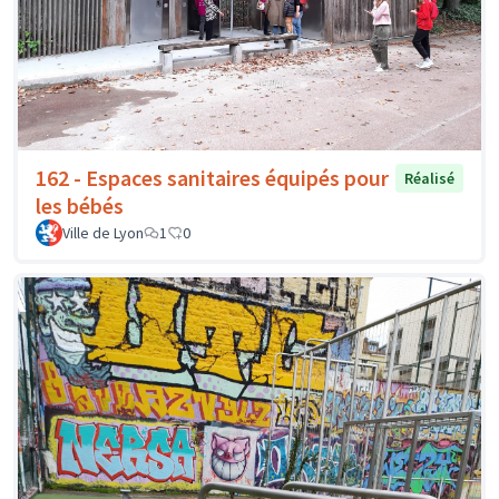
162 - Espaces sanitaires équipés pour
Réalisé
les bébés
Ville de Lyon
1
0