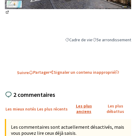
(Lien externe)
Cadre de vie
5e arrondissement
Filtrer les résultats de la catégorie : C
Filtrer les résultats pou
Partager
Signaler un contenu inapproprié
Suivre
2 commentaires
Les plus
Les plus
Les mieux notés
Les plus récents
anciens
débattus
Les commentaires sont actuellement désactivés, mais
vous pouvez lire ceux déjà saisis.