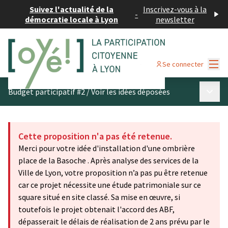
Suivez l'actualité de la
Inscrivez-vous à la
-
démocratie locale à Lyon
newsletter
Menu
Se connecter
Menu p
Budget participatif #2
/
Voir les idées déposées
Cette proposition n'a pas été retenue.
Merci pour votre idée d'installation d'une ombrière
place de la Basoche . Après analyse des services de la
Ville de Lyon, votre proposition n’a pas pu être retenue
car ce projet nécessite une étude patrimoniale sur ce
square situé en site classé. Sa mise en œuvre, si
toutefois le projet obtenait l'accord des ABF,
dépasserait le délais de réalisation de 2 ans prévu par le