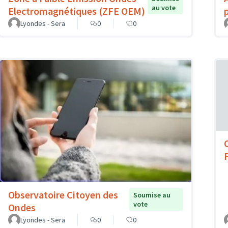
au vote
Electromagnétiques (ZFE OEM)
Lyondes - Sera
0
0
Observatoire Citoyen des
Soumise au
vote
Ondes
Lyondes - Sera
0
0