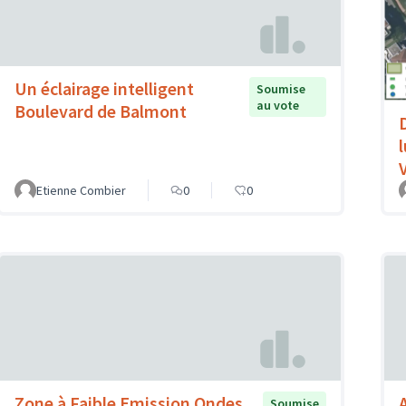
Un éclairage intelligent
Soumise
au vote
Boulevard de Balmont
V
Etienne Combier
0
0
Zone à Faible Emission Ondes
Soumise