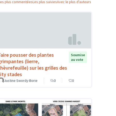
Les plus commentées
Les plus suivies
Avec le plus d'auteurs
Faire pousser des plantes
Soumise
au vote
grimpantes (lierre,
hèvrefeuille) sur les grilles des
city stades
Justine Swordy-Borie
0
0