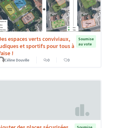
Des espaces verts conviviaux,
Soumise
au vote
ludiques et sportifs pour tous à
aise !
Céline Douville
0
0
Ajouter des places sécurisées
Soumise