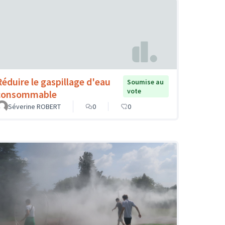
Réduire le gaspillage d'eau
Soumise au
vote
consommable
Séverine ROBERT
0
0