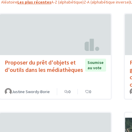
Aléatoire
Les plus récentes
A-Z (alphabétique)
Z-A (alphabétique inverse)
Proposer du prêt d'objets et
Soumise
au vote
d'outils dans les médiathèques
c
Justine Swordy-Borie
0
0