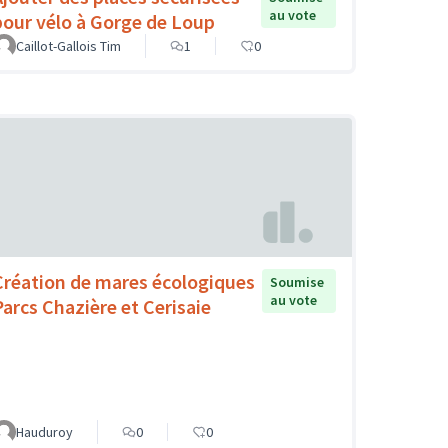
au vote
pour vélo à Gorge de Loup
Caillot-Gallois Tim
1
0
Création de mares écologiques
Soumise
au vote
Parcs Chazière et Cerisaie
Hauduroy
0
0