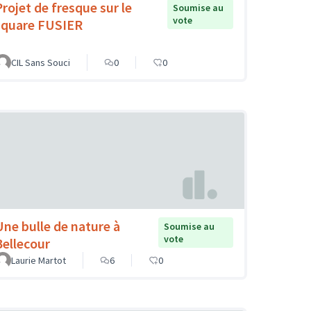
Projet de fresque sur le
Soumise au
vote
square FUSIER
CIL Sans Souci
0
0
Une bulle de nature à
Soumise au
vote
Bellecour
Laurie Martot
6
0