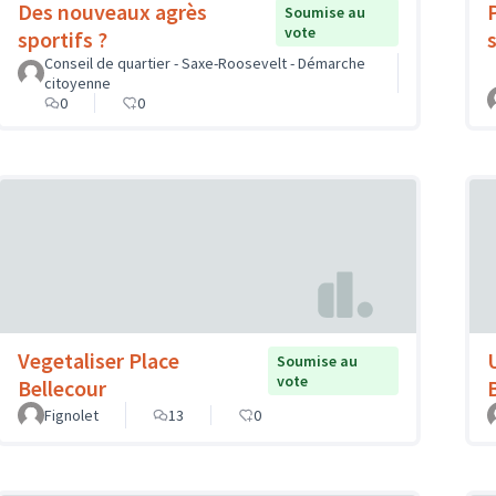
Des nouveaux agrès
Soumise au
vote
sportifs ?
Conseil de quartier - Saxe-Roosevelt - Démarche
citoyenne
0
0
Vegetaliser Place
Soumise au
vote
Bellecour
Fignolet
13
0