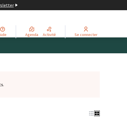
wsletter
Aide
Agenda
Activité
Se connecter
ts.
et)