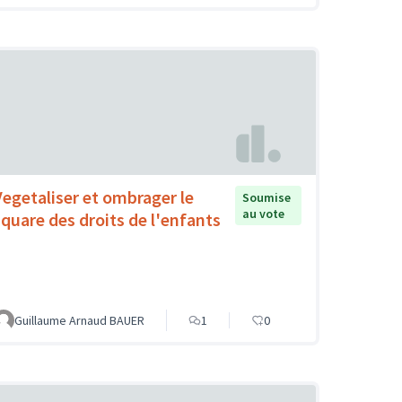
Vegetaliser et ombrager le
Soumise
au vote
square des droits de l'enfants
Guillaume Arnaud BAUER
1
0