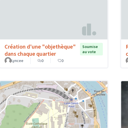
Création d'une "objethèque"
Soumise
au vote
dans chaque quartier
Lyncee
0
0