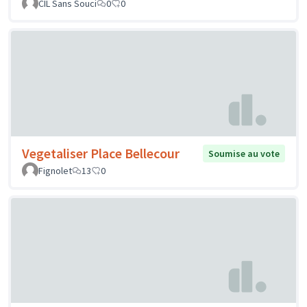
CIL Sans Souci
0
0
Vegetaliser Place Bellecour
Soumise au vote
Fignolet
13
0