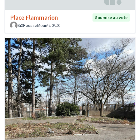
Place Flammarion
Soumise au vote
SiXRousseMoun
0
0