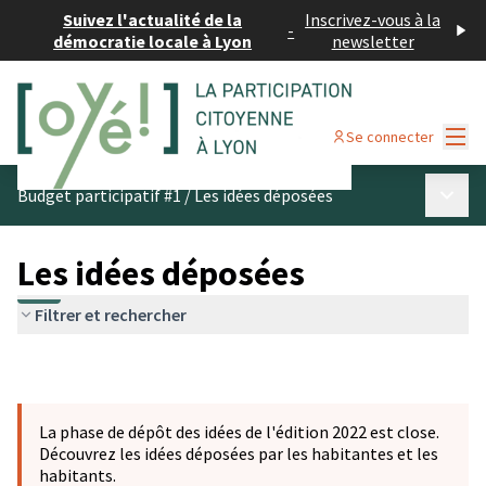
Suivez l'actualité de la
Inscrivez-vous à la
-
démocratie locale à Lyon
newsletter
Menu
Se connecter
Menu p
Budget participatif #1
/
Les idées déposées
Les idées déposées
Filtrer et rechercher
La phase de dépôt des idées de l'édition 2022 est close.
Découvrez les idées déposées par les habitantes et les
habitants.