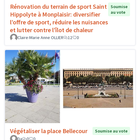
Rénovation du terrain de sport Saint
Soumise
au vote
Hippolyte à Monplaisir: diversifier
l’offre de sport, réduire les nuisances
et lutter contre l’îlot de chaleur
Claire-Marie Anne OLLIER
12
0
Végétaliser la place Bellecour
Soumise au vote
Da
0
0