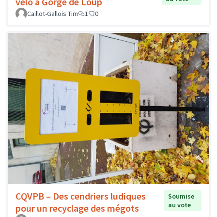
vélo à Gorge de Loup
Caillot-Gallois Tim
1
0
CQVPB – Des cendriers ludiques
Soumise
au vote
pour un recyclage des mégots