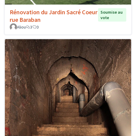
Rénovation du Jardin Sacré Coeur
Soumise au
vote
rue Baraban
Aliou
3
0