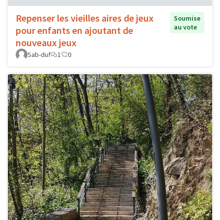
Repenser les vieilles aires de jeux
Soumise
au vote
pour enfants en ajoutant de
nouveaux jeux
Sab-duf
1
0