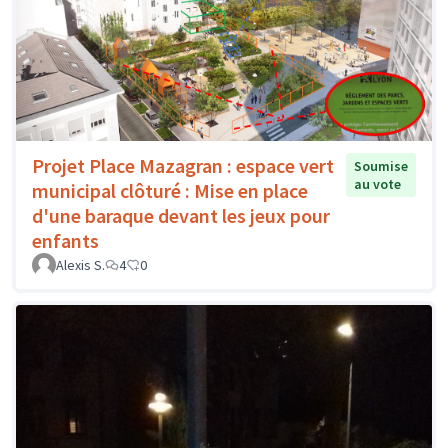
Projet Place Mazagran : espace vert
Soumise
au vote
municipal clôturé : Mise en place
d'une baraque devant les jeux pour
enfants
Alexis S.
4
0