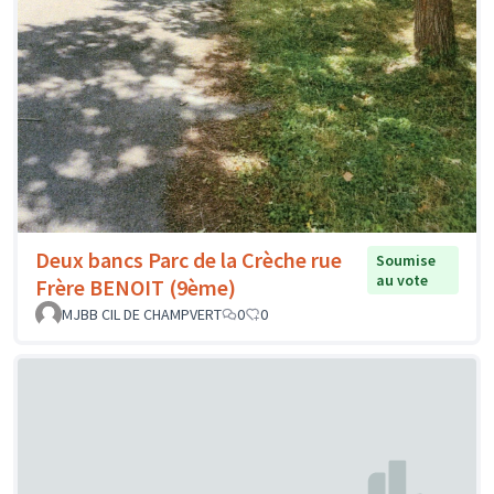
Deux bancs Parc de la Crèche rue
Soumise
au vote
Frère BENOIT (9ème)
MJBB CIL DE CHAMPVERT
0
0