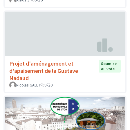
Alexis S.
6
0
Projet d'aménagement et
Soumise
au vote
d'apaisement de la Gustave
Nadaud
Nicolas GALET
9
0