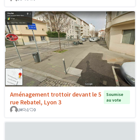
Aménagement trottoir devant le 5
Soumise
au vote
rue Rebatel, Lyon 3
LM
1
0