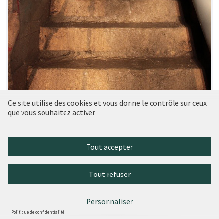
Ce site utilise des cookies et vous donne le contrôle sur ceux
que vous souhaitez activer
Une visite virtuelle du mystérieux
Tout accepter
Soumise
au vote
réseau souterrain des Arêtes de
Poisson
Tout refuser
Antonin
4
1
Personnaliser
Politique de confidentialité