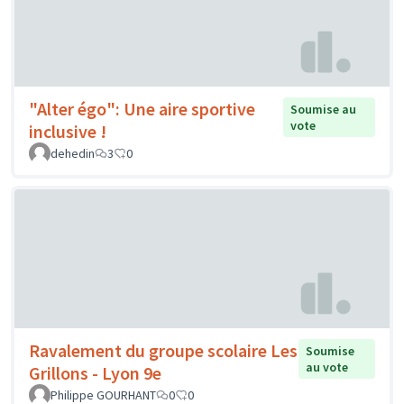
"Alter égo": Une aire sportive
Soumise au
vote
inclusive !
dehedin
3
0
Ravalement du groupe scolaire Les
Soumise
au vote
Grillons - Lyon 9e
Philippe GOURHANT
0
0