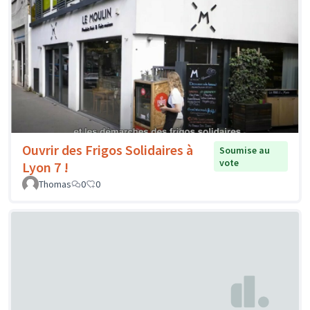
Ouvrir des Frigos Solidaires à
Soumise au
vote
Lyon 7 !
Thomas
0
0