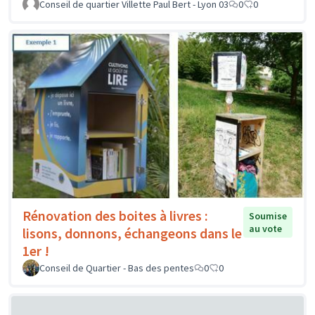
Conseil de quartier Villette Paul Bert - Lyon 03
0
0
Rénovation des boites à livres :
Soumise
au vote
lisons, donnons, échangeons dans le
1er !
Conseil de Quartier - Bas des pentes
0
0