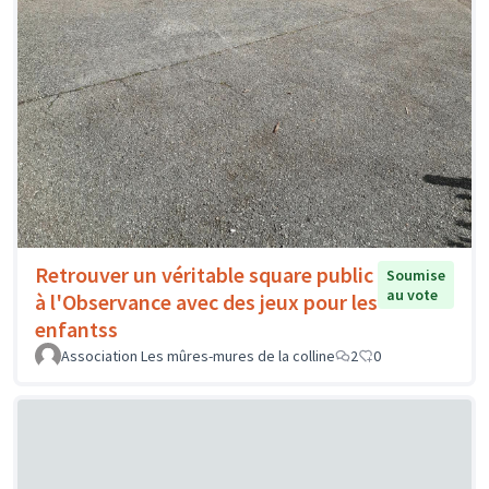
Retrouver un véritable square public
Soumise
au vote
à l'Observance avec des jeux pour les
enfantss
Association Les mûres-mures de la colline
2
0