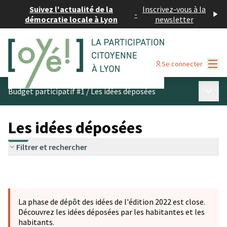
Suivez l'actualité de la
Inscrivez-vous à la
-
démocratie locale à Lyon
newsletter
Menu
Se connecter
Menu p
Budget participatif #1
/
Les idées déposées
Les idées déposées
Filtrer et rechercher
La phase de dépôt des idées de l'édition 2022 est close.
Découvrez les idées déposées par les habitantes et les
habitants.