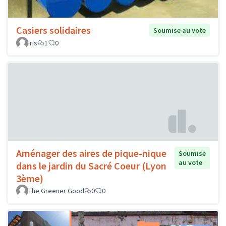
Casiers solidaires
Soumise au vote
Iris
1
0
Aménager des aires de pique-nique
Soumise
au vote
dans le jardin du Sacré Coeur (Lyon
3ème)
The Greener Good
0
0