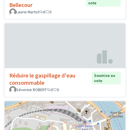
vote
Bellecour
Laurie Martot
6
0
Réduire le gaspillage d'eau
Soumise au
vote
consommable
Séverine ROBERT
0
0