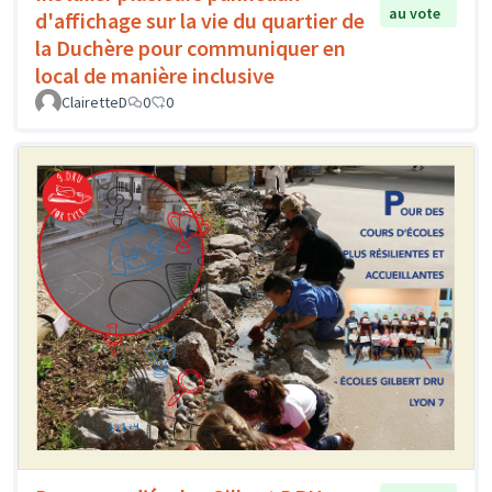
au vote
d'affichage sur la vie du quartier de
la Duchère pour communiquer en
local de manière inclusive
ClairetteD
0
0