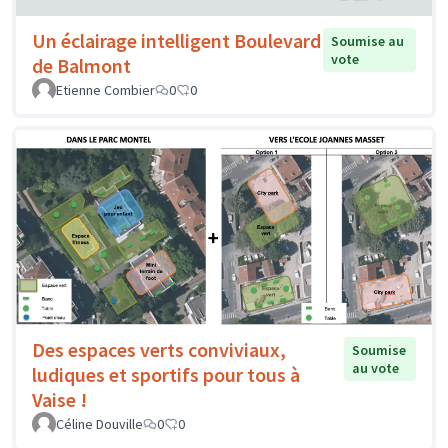
Un éclairage intelligent Boulevard
Soumise au
vote
de Balmont
Etienne Combier
0
0
Des espaces verts conviviaux,
Soumise
au vote
ludiques et sportifs pour tous à
Vaise !
Céline Douville
0
0