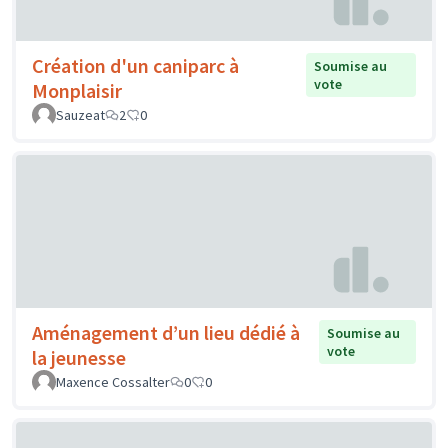
Création d'un caniparc à
Soumise au
vote
Monplaisir
Sauzeat
2
0
Aménagement d’un lieu dédié à
Soumise au
vote
la jeunesse
Maxence Cossalter
0
0