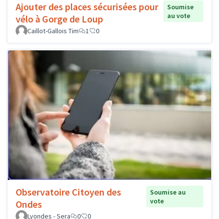
Ajouter des places sécurisées pour
Soumise
au vote
vélo à Gorge de Loup
Caillot-Gallois Tim
1
0
Observatoire Citoyen des
Soumise au
vote
Ondes
Lyondes - Sera
0
0