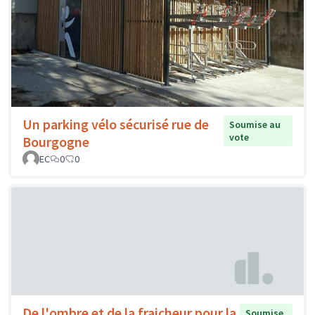
Un parking vélo sécurisé rue de
Soumise au
vote
Bourgogne
EC
0
0
De l'ombre et de la fraicheur pour la
Soumise