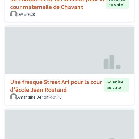
au vote
cour maternelle de Chavant
DV
0
0
Une fresque Street Art pour la cour
Soumise
au vote
d'école Jean Rostand
Amandine Benon
0
0