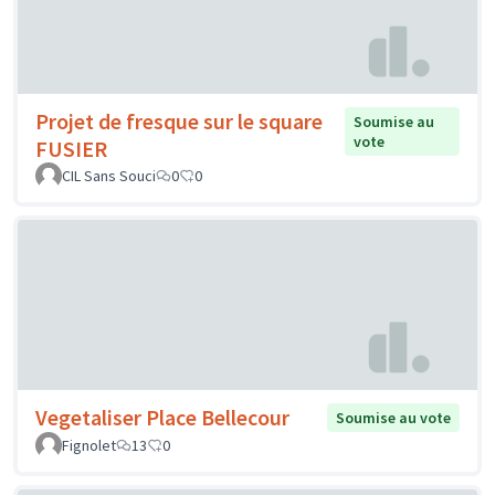
Projet de fresque sur le square
Soumise au
vote
FUSIER
CIL Sans Souci
0
0
Vegetaliser Place Bellecour
Soumise au vote
Fignolet
13
0