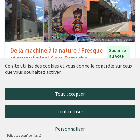
De la machine à la nature ! Fresque
Soumise
au vote
et mur végétal Gare Perrache
Ce site utilise des cookies et vous donne le contrôle sur ceux
Conseil de quartier Confluence Perrache
0
1
que vous souhaitez activer
Tout accepter
Tout refuser
Personnaliser
Politique de confidentialité