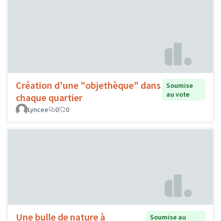
Création d'une "objethèque" dans
Soumise
au vote
chaque quartier
Lyncee
0
0
Une bulle de nature à
Soumise au