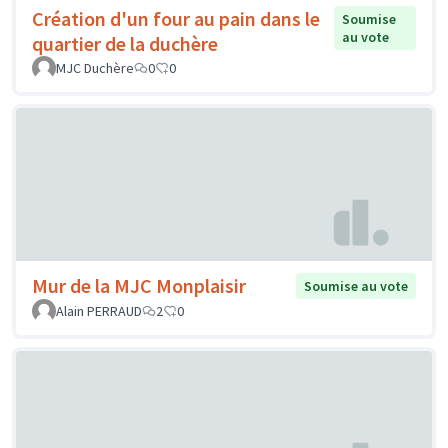
Création d'un four au pain dans le
Soumise
au vote
quartier de la duchère
MJC Duchère
0
0
Mur de la MJC Monplaisir
Soumise au vote
Alain PERRAUD
2
0