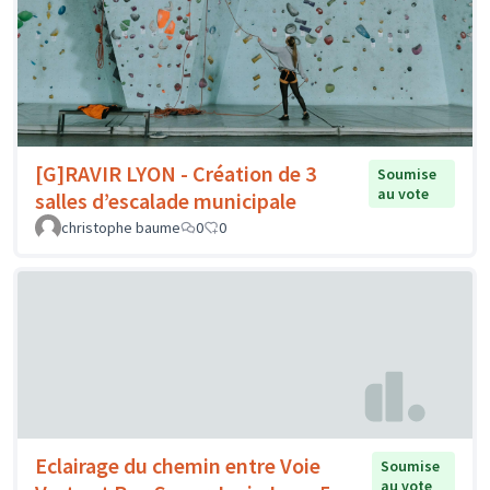
[G]RAVIR LYON - Création de 3
Soumise
au vote
salles d’escalade municipale
christophe baume
0
0
Eclairage du chemin entre Voie
Soumise
au vote