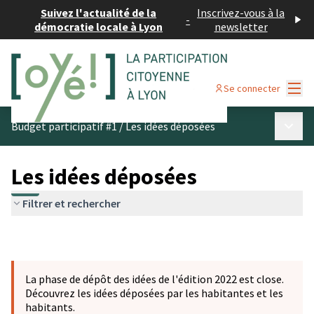
Suivez l'actualité de la
Inscrivez-vous à la
-
démocratie locale à Lyon
newsletter
Menu
Se connecter
Menu p
Budget participatif #1
/
Les idées déposées
Les idées déposées
Filtrer et rechercher
La phase de dépôt des idées de l'édition 2022 est close.
Découvrez les idées déposées par les habitantes et les
habitants.