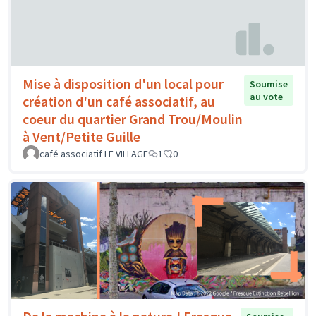
Mise à disposition d'un local pour
Soumise
au vote
création d'un café associatif, au
coeur du quartier Grand Trou/Moulin
à Vent/Petite Guille
café associatif LE VILLAGE
1
0