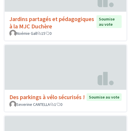
Jardins partagés et pédagogiques
Soumise
au vote
à la MJC Duchère
Noémie Gall
15
0
Des parkings à vélo sécurisés !
Soumise au vote
Severine CANTELLA
1
0