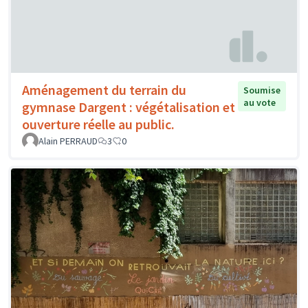
Aménagement du terrain du
Soumise
au vote
gymnase Dargent : végétalisation et
ouverture réelle au public.
Alain PERRAUD
3
0