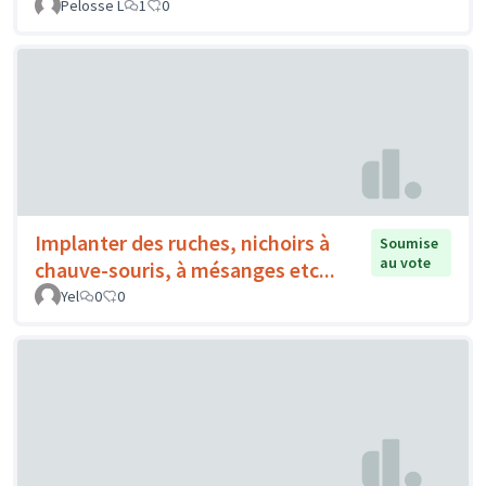
Pelosse L
1
0
Implanter des ruches, nichoirs à
Soumise
au vote
chauve-souris, à mésanges etc...
Yel
0
0