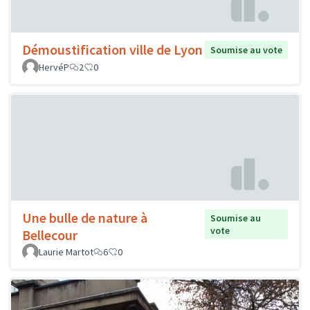
Démoustification ville de Lyon
Soumise au vote
HervéP
2
0
Une bulle de nature à
Soumise au
vote
Bellecour
Laurie Martot
6
0