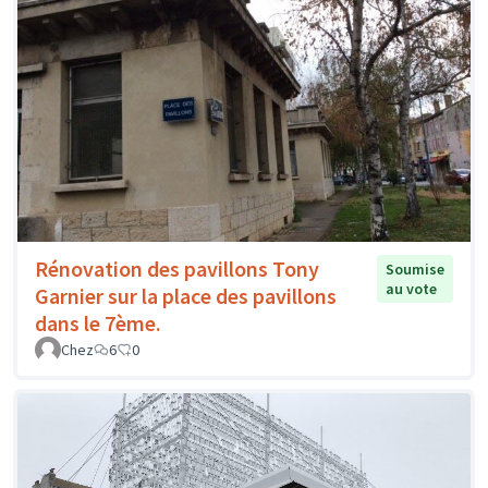
Rénovation des pavillons Tony
Soumise
au vote
Garnier sur la place des pavillons
dans le 7ème.
Chez
6
0