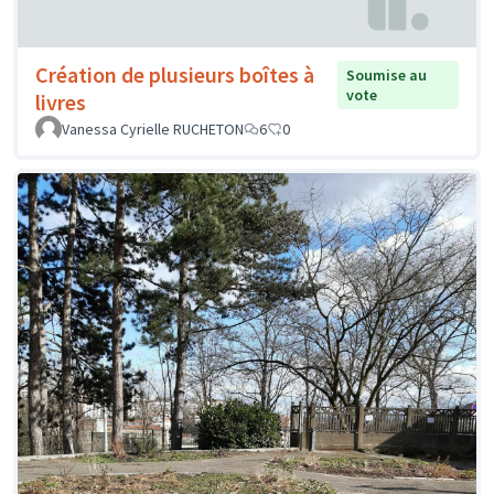
Création de plusieurs boîtes à
Soumise au
vote
livres
Vanessa Cyrielle RUCHETON
6
0