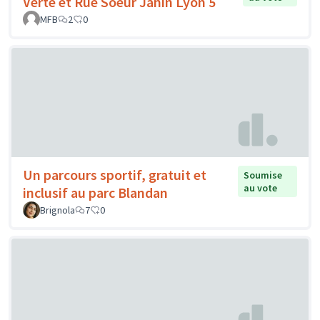
Verte et Rue Soeur Janin Lyon 5
MFB
2
0
Un parcours sportif, gratuit et
Soumise
au vote
inclusif au parc Blandan
Brignola
7
0