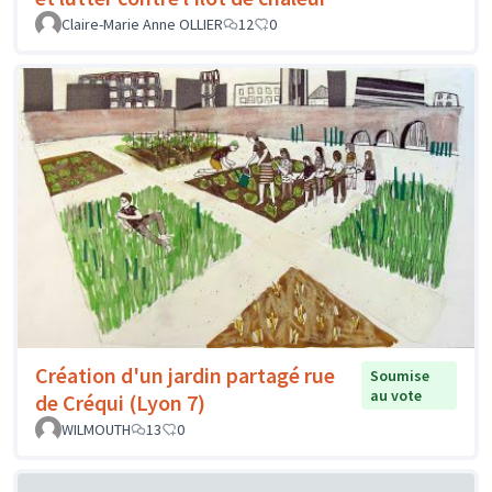
Claire-Marie Anne OLLIER
12
0
Création d'un jardin partagé rue
Soumise
au vote
de Créqui (Lyon 7)
WILMOUTH
13
0