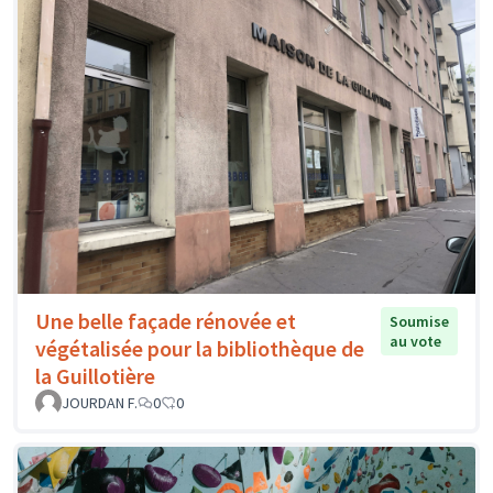
Une belle façade rénovée et
Soumise
au vote
végétalisée pour la bibliothèque de
la Guillotière
JOURDAN F.
0
0