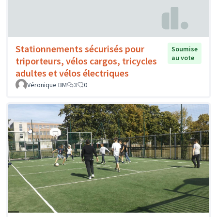
Stationnements sécurisés pour
Soumise
au vote
triporteurs, vélos cargos, tricycles
adultes et vélos électriques
Véronique BM
3
0