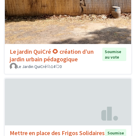
Le jardin QuiCré 🌻 création d’un
Soumise
au vote
jardin urbain pédagogique
Le Jardin QuiCré
14
0
Mettre en place des Frigos Solidaires
Soumise