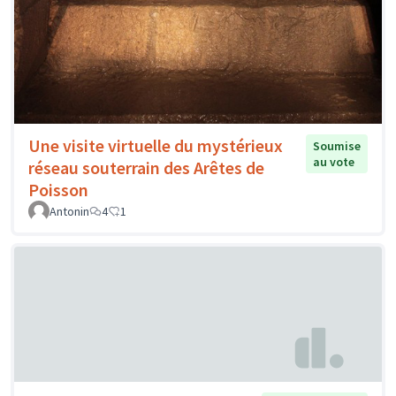
Une visite virtuelle du mystérieux
Soumise
au vote
réseau souterrain des Arêtes de
Poisson
Antonin
4
1