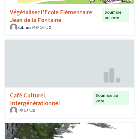
Végétaliser l'Ecole Elémentaire
Soumise
au vote
Jean de la Fontaine
Sabrina MB
0
0
Café Culturel
Soumise au
vote
Intergénérationnel
JR
3
0