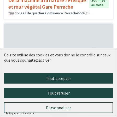
De la machine à la nature ! Fresque
Soumise
au vote
et mur végétal Gare Perrache
Conseil de quartier Confluence Perrache
0
1
Ce site utilise des cookies et vous donne le contrôle sur ceux
que vous souhaitez activer
Création de « ruches » à vélo
Soumise au vote
Carrouee
1
0
Tout accepter
Tout refuser
Personnaliser
Politique de confidentialité