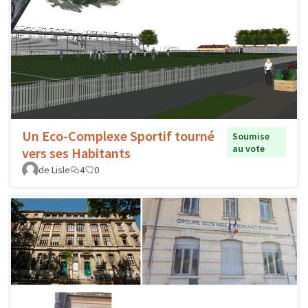
Un Eco-Complexe Sportif tourné
Soumise
au vote
vers ses Habitants
de Lisle
4
0