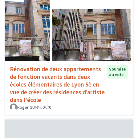
Rénovation de deux appartements
Soumise
au vote
de fonction vacants dans deux
écoles élémentaires de Lyon 5è en
vue de créer des résidences d’artiste
dans l'école
Roger GUIR
0
0