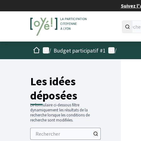
Suivez l'
Accueil
Menu principal
Menu utilisat
/
Budget participatif #1
/
Les idées
déposées
Le formulaire ci-dessous filtre
dynamiquement les résultats de la
recherche lorsque les conditions de
recherche sont modifiées.