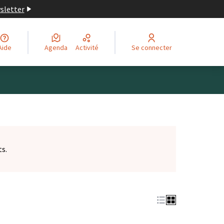
wsletter
Aide
Agenda
Activité
Se connecter
ts.
et)