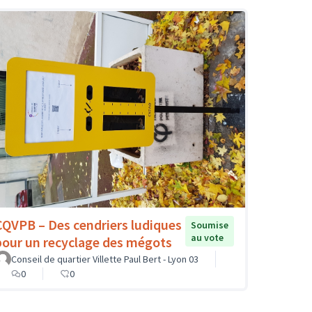
CQVPB – Des cendriers ludiques
Soumise
au vote
pour un recyclage des mégots
Conseil de quartier Villette Paul Bert - Lyon 03
0
0