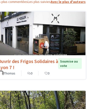
s plus commentées
Les plus suivies
Avec le plus d'auteurs
Ouvrir des Frigos Solidaires à
Soumise au
vote
Lyon 7 !
Thomas
0
0