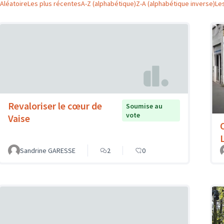
Aléatoire
Les plus récentes
A-Z (alphabétique)
Z-A (alphabétique inverse)
Le
Revaloriser le cœur de
Soumise au
vote
Vaise
Sandrine GARESSE
2
0