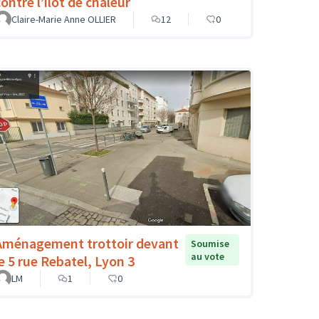
ontre l’îlot de chaleur
Claire-Marie Anne OLLIER
12
0
Aménagement trottoir devant
Soumise
au vote
le 5 rue Rebatel, Lyon 3
LM
1
0