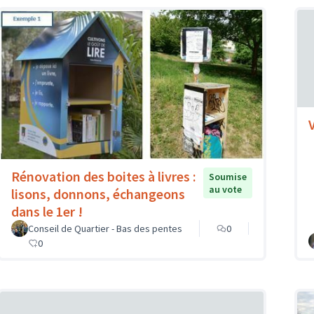
Rénovation des boites à livres :
Soumise
au vote
lisons, donnons, échangeons
dans le 1er !
Conseil de Quartier - Bas des pentes
0
0