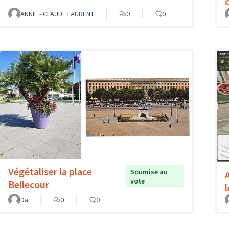
c
ANNIE - CLAUDE LAURENT
0
0
Végétaliser la place
Soumise au
vote
Bellecour
Da
0
0