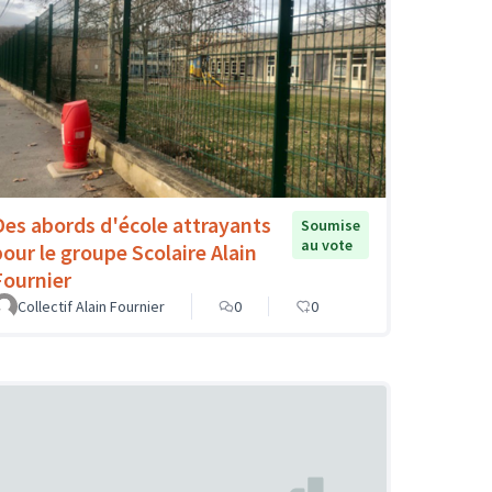
Des abords d'école attrayants
Soumise
au vote
pour le groupe Scolaire Alain
Fournier
Collectif Alain Fournier
0
0