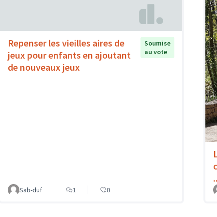
Repenser les vieilles aires de
Soumise
au vote
jeux pour enfants en ajoutant
de nouveaux jeux
.
Sab-duf
1
0