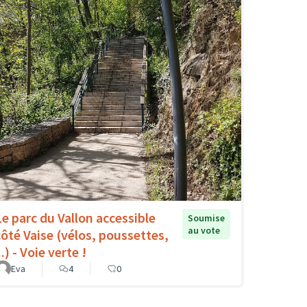
Le parc du Vallon accessible
Soumise
au vote
côté Vaise (vélos, poussettes,
..) - Voie verte !
Eva
4
0