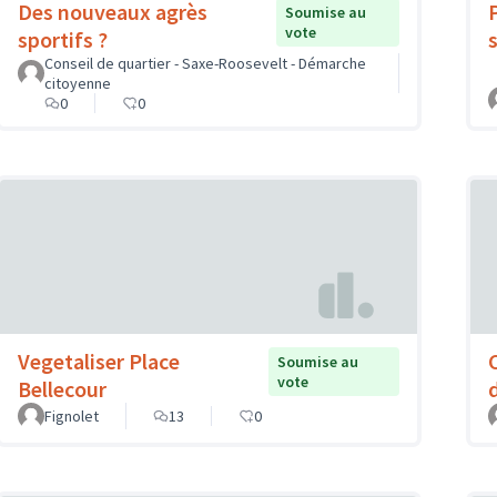
Des nouveaux agrès
Soumise au
vote
sportifs ?
Conseil de quartier - Saxe-Roosevelt - Démarche
citoyenne
0
0
Vegetaliser Place
Soumise au
vote
Bellecour
Fignolet
13
0