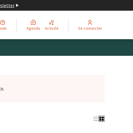
wsletter
Aide
Agenda
Activité
Se connecter
ts.
et)