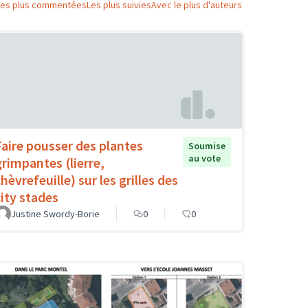
Les plus commentées
Les plus suivies
Avec le plus d'auteurs
Faire pousser des plantes
Soumise
au vote
grimpantes (lierre,
hèvrefeuille) sur les grilles des
city stades
Justine Swordy-Borie
0
0