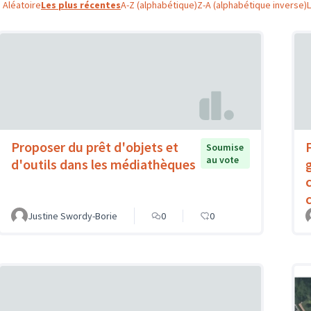
Aléatoire
Les plus récentes
A-Z (alphabétique)
Z-A (alphabétique inverse)
Proposer du prêt d'objets et
Soumise
au vote
d'outils dans les médiathèques
c
Justine Swordy-Borie
0
0