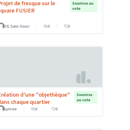
Projet de fresque sur le
Soumise au
vote
square FUSIER
CIL Sans Souci
0
0
Création d'une "objethèque"
Soumise
au vote
dans chaque quartier
Lyncee
0
0