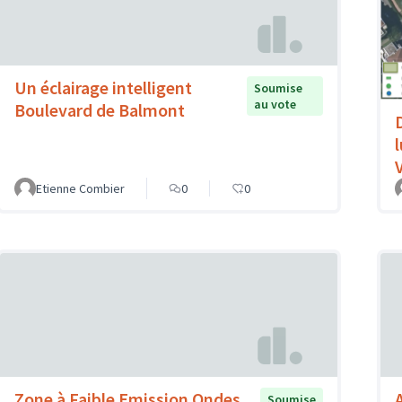
Un éclairage intelligent
Soumise
au vote
Boulevard de Balmont
V
Etienne Combier
0
0
Zone à Faible Emission Ondes
Soumise