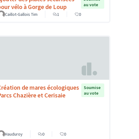
au vote
pour vélo à Gorge de Loup
Caillot-Gallois Tim
1
0
Création de mares écologiques
Soumise
au vote
Parcs Chazière et Cerisaie
Hauduroy
0
0