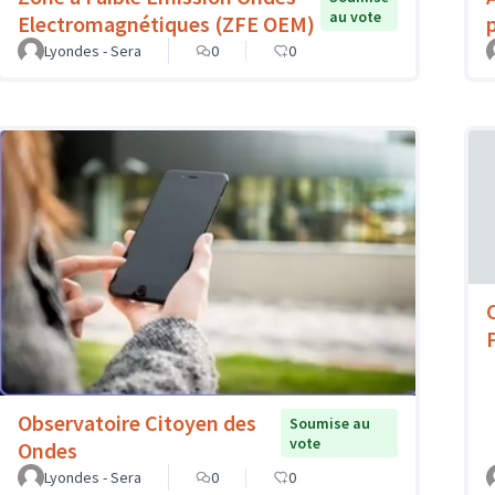
au vote
Electromagnétiques (ZFE OEM)
Lyondes - Sera
0
0
Observatoire Citoyen des
Soumise au
vote
Ondes
Lyondes - Sera
0
0