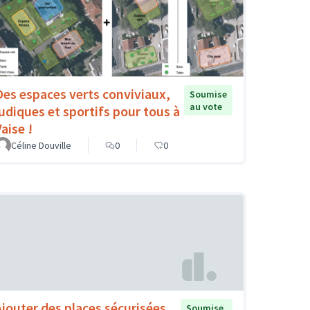
Des espaces verts conviviaux,
Soumise
au vote
ludiques et sportifs pour tous à
aise !
Céline Douville
0
0
Ajouter des places sécurisées
Soumise