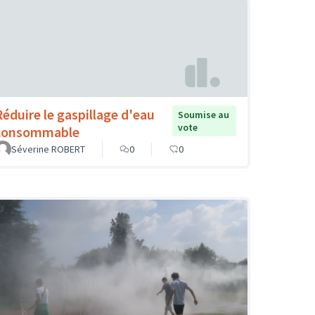
Réduire le gaspillage d'eau
Soumise au
vote
consommable
Séverine ROBERT
0
0