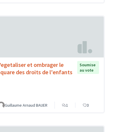
Vegetaliser et ombrager le
Soumise
au vote
square des droits de l'enfants
Guillaume Arnaud BAUER
1
0