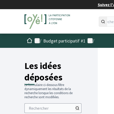
Suivez l'
Accueil
Menu principal
Menu utilisat
/
Budget participatif #1
/
Les idées
déposées
Le formulaire ci-dessous filtre
dynamiquement les résultats de la
recherche lorsque les conditions de
recherche sont modifiées.