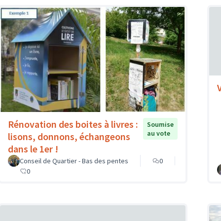
Rénovation des boites à livres :
Soumise
au vote
lisons, donnons, échangeons
dans le 1er !
Conseil de Quartier - Bas des pentes
0
0