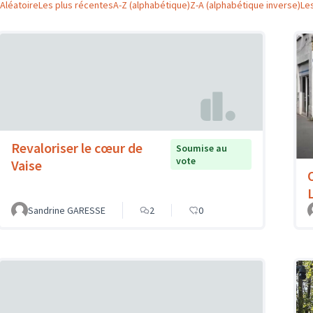
Aléatoire
Les plus récentes
A-Z (alphabétique)
Z-A (alphabétique inverse)
Le
Revaloriser le cœur de
Soumise au
vote
Vaise
Sandrine GARESSE
2
0