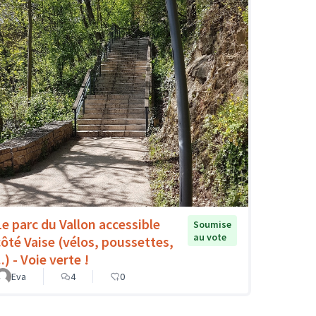
Le parc du Vallon accessible
Soumise
au vote
côté Vaise (vélos, poussettes,
..) - Voie verte !
Eva
4
0