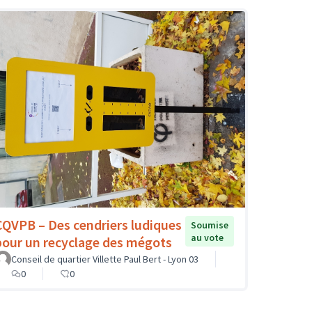
CQVPB – Des cendriers ludiques
Soumise
au vote
pour un recyclage des mégots
Conseil de quartier Villette Paul Bert - Lyon 03
0
0