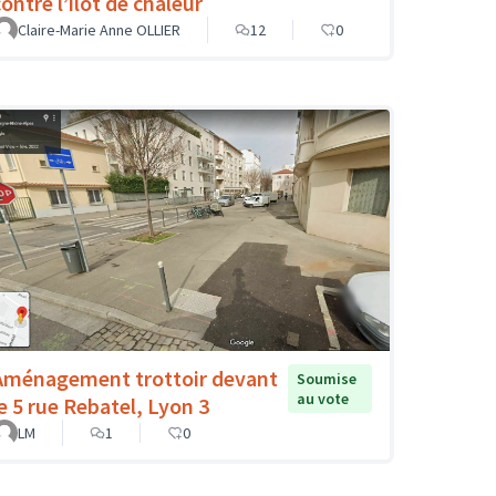
ontre l’îlot de chaleur
Claire-Marie Anne OLLIER
12
0
Aménagement trottoir devant
Soumise
au vote
le 5 rue Rebatel, Lyon 3
LM
1
0