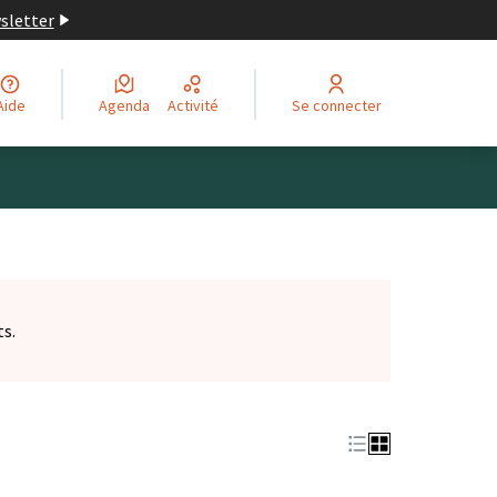
wsletter
Aide
Agenda
Activité
Se connecter
ts.
et)