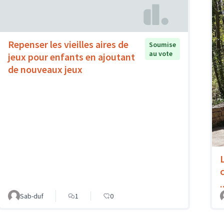
Repenser les vieilles aires de
Soumise
au vote
jeux pour enfants en ajoutant
de nouveaux jeux
.
Sab-duf
1
0