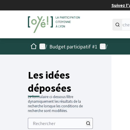
Suivez l'
Accueil
Menu principal
Menu utilisat
/
Budget participatif #1
/
Les idées
déposées
Le formulaire ci-dessous filtre
dynamiquement les résultats de la
recherche lorsque les conditions de
recherche sont modifiées.