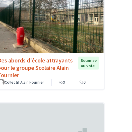
Des abords d'école attrayants
Soumise
au vote
pour le groupe Scolaire Alain
Fournier
Collectif Alain Fournier
0
0