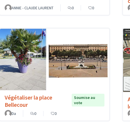
c
ANNIE - CLAUDE LAURENT
0
0
Végétaliser la place
Soumise au
vote
Bellecour
Da
0
0