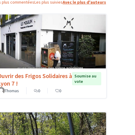
s plus commentées
Les plus suivies
Avec le plus d'auteurs
Ouvrir des Frigos Solidaires à
Soumise au
vote
Lyon 7 !
Thomas
0
0