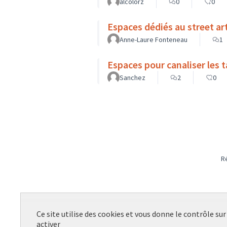
alcolorz
0
0
Espaces dédiés au street art 
Anne-Laure Fonteneau
1
Espaces pour canaliser les ta
Sanchez
2
0
R
Ce site utilise des cookies et vous donne le contrôle su
activer