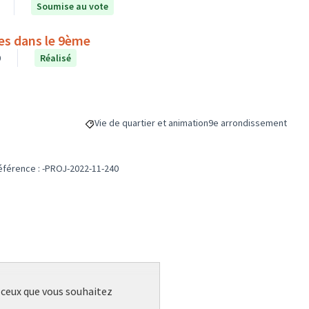
Soumise au vote
res dans le 9ème
0
Réalisé
Vie de quartier et animation
9e arrondissement
Filtrer les résultats de la catégorie : Vie de quartier
Filtrer les résultats pou
éférence : -PROJ-2022-11-240
r ceux que vous souhaitez