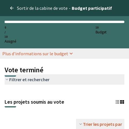
Sortir de la cabine de vote
-
Budget participatif
0
10
Budget
/
10
Assigné
Plus d'informations sur le budget
Vote terminé
Filtrer et rechercher
Les projets soumis au vote
Trier les projets par