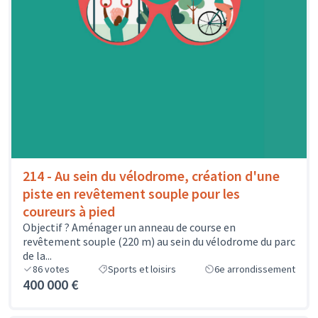
214 - Au sein du vélodrome, création d'une
piste en revêtement souple pour les
coureurs à pied
Objectif ? Aménager un anneau de course en
revêtement souple (220 m) au sein du vélodrome du parc
de la...
86
votes
Sports et loisirs
6e arrondissement
400 000 €